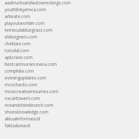
aaatrucksandautowreckings.com
youthlinkjamica.com
arbirate.com
playoutworlder.com
temeculabluegrass.com
eldesigners.com
cheklani.com
totodal.com
apkcrave.com
bestcarinsurancewsa.com
complidia.com
eveningupdates.com
mcochacks.com
mostcreativeresumes.com
oxcarttavern.com
riceandshinebrunch.com
shoesknowledge.com
aktualinformasi.id
faktadunia.id