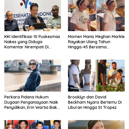
KKI Identifikasi 10 Puskesmas
Momen Manis Meghan Markle
Nakes yang Diduga
Rayakan Ulang Tahun
Komentar Nirempati Di
Hingga-45 Bersama
Pasien BPJS
Pengeran Harry
Perkara Pidana Hukum
Brooklyn dan David
Dugaan Penganiayaan Naik
Beckham Nyaris Bertemu Di
Penyidikan, Erin Wartia Bakal
Liburan Hingga St Tropez
Diperiksa