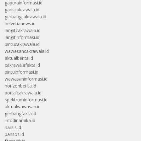
gapurainformasi.id
gariscakrawala.id
gerbangcakrawala.id
helvetianews.id
langitcakrawala.id
langitinformasi.id
pintucakrawala.id
wawasancakrawala.id
aktualberita.id
cakrawalafakta.id
pintuinformasi.id
wawasaninformasi.id
horizonberita.id
portalcakrawala.id
spektruminformasi.id
aktualwawasan.id
gerbangfakta.id
infodinamika.id
narsis.id
pansos.id