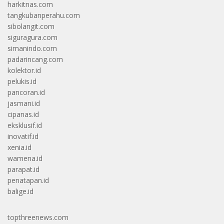
harkitnas.com
tangkubanperahu.com
sibolangit.com
siguragura.com
simanindo.com
padarincang.com
kolektor.id
pelukis.id
pancoran.id
jasmani.id
cipanas.id
eksklusif.id
inovatif.id
xenia.id
wamena.id
parapat.id
penatapan.id
balige.id
topthreenews.com