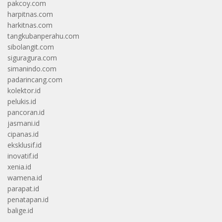
pakcoy.com
harpitnas.com
harkitnas.com
tangkubanperahu.com
sibolangit.com
siguragura.com
simanindo.com
padarincang.com
kolektor.id
pelukis.id
pancoran.id
jasmani.id
cipanas.id
eksklusif.id
inovatif.id
xenia.id
wamena.id
parapat.id
penatapan.id
balige.id