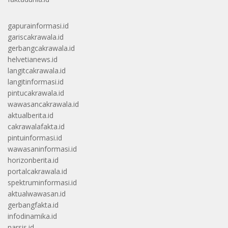
gapurainformasi.id
gariscakrawala.id
gerbangcakrawala.id
helvetianews.id
langitcakrawala.id
langitinformasi.id
pintucakrawala.id
wawasancakrawala.id
aktualberita.id
cakrawalafakta.id
pintuinformasi.id
wawasaninformasi.id
horizonberita.id
portalcakrawala.id
spektruminformasi.id
aktualwawasan.id
gerbangfakta.id
infodinamika.id
narsis.id