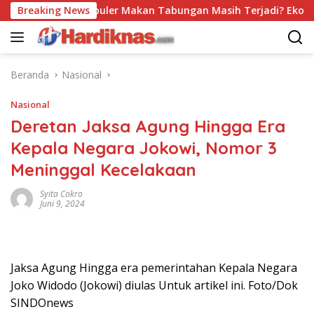
Langsung
Trend Populer Makan Tabungan Masih Terjadi? Ekonom Men
Breaking News
ke
konten
Beranda
Nasional
Nasional
Deretan Jaksa Agung Hingga Era
Kepala Negara Jokowi, Nomor 3
Meninggal Kecelakaan
Syita Cokro
Juni 9, 2024
Jaksa Agung Hingga era pemerintahan Kepala Negara
Joko Widodo (Jokowi) diulas Untuk artikel ini. Foto/Dok
SINDOnews