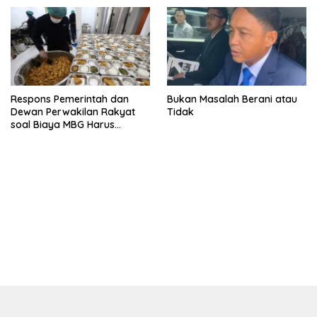
Vape
Respons Pemerintah dan
Bukan Masalah Berani atau
Dewan Perwakilan Rakyat
Tidak
soal Biaya MBG Harus
Dipisah Di Biaya
Pembelajaran
bandar besar starlight princess1000 bagi bonus