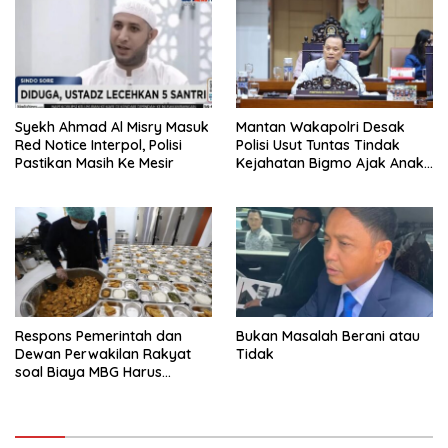
Syekh Ahmad Al Misry Masuk
Mantan Wakapolri Desak
Red Notice Interpol, Polisi
Polisi Usut Tuntas Tindak
Pastikan Masih Ke Mesir
Kejahatan Bigmo Ajak Anak
Di Bawah Umur Promosikan
Vape
Respons Pemerintah dan
Bukan Masalah Berani atau
Dewan Perwakilan Rakyat
Tidak
soal Biaya MBG Harus
Dipisah Di Biaya
Pembelajaran