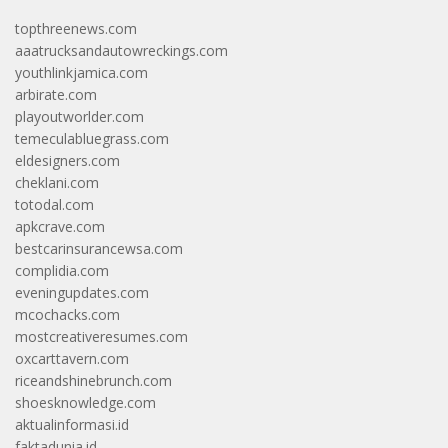
topthreenews.com
aaatrucksandautowreckings.com
youthlinkjamica.com
arbirate.com
playoutworlder.com
temeculabluegrass.com
eldesigners.com
cheklani.com
totodal.com
apkcrave.com
bestcarinsurancewsa.com
complidia.com
eveningupdates.com
mcochacks.com
mostcreativeresumes.com
oxcarttavern.com
riceandshinebrunch.com
shoesknowledge.com
aktualinformasi.id
faktadunia.id