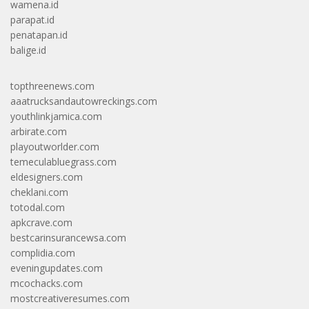
wamena.id
parapat.id
penatapan.id
balige.id
topthreenews.com
aaatrucksandautowreckings.com
youthlinkjamica.com
arbirate.com
playoutworlder.com
temeculabluegrass.com
eldesigners.com
cheklani.com
totodal.com
apkcrave.com
bestcarinsurancewsa.com
complidia.com
eveningupdates.com
mcochacks.com
mostcreativeresumes.com