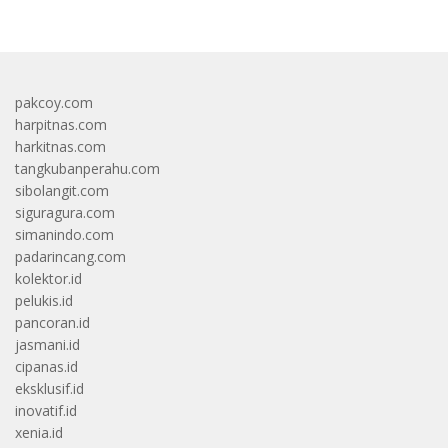
pakcoy.com
harpitnas.com
harkitnas.com
tangkubanperahu.com
sibolangit.com
siguragura.com
simanindo.com
padarincang.com
kolektor.id
pelukis.id
pancoran.id
jasmani.id
cipanas.id
eksklusif.id
inovatif.id
xenia.id