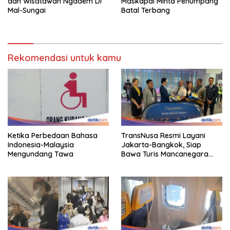
dan Wisatawan Ngadem Di
Maskapai Minta Penumpang
Mal-Sungai
Batal Terbang
Rekomendasi untuk kamu
Ketika Perbedaan Bahasa
TransNusa Resmi Layani
Indonesia-Malaysia
Jakarta-Bangkok, Siap
Mengundang Tawa
Bawa Turis Mancanegara
Hingga Indonesia