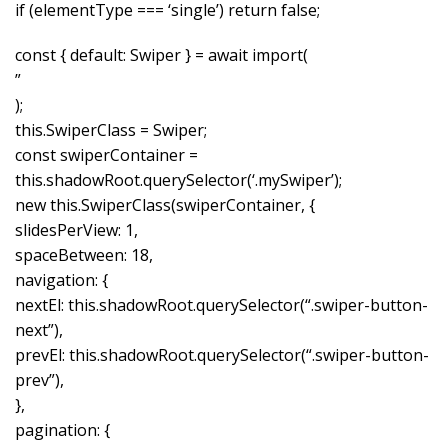
if (elementType === ‘single’) return false;
const { default: Swiper } = await import(
”
);
this.SwiperClass = Swiper;
const swiperContainer =
this.shadowRoot.querySelector(‘.mySwiper’);
new this.SwiperClass(swiperContainer, {
slidesPerView: 1,
spaceBetween: 18,
navigation: {
nextEl: this.shadowRoot.querySelector(“.swiper-button-
next”),
prevEl: this.shadowRoot.querySelector(“.swiper-button-
prev”),
},
pagination: {