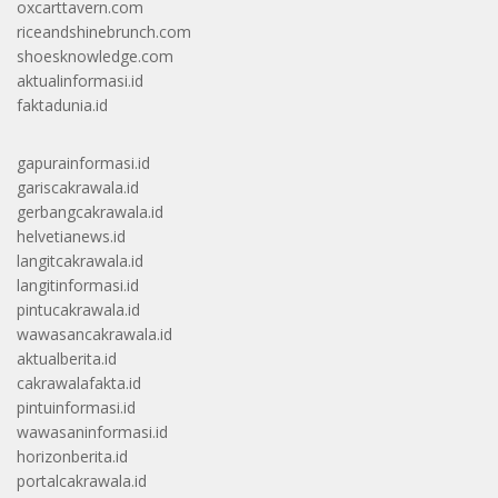
oxcarttavern.com
riceandshinebrunch.com
shoesknowledge.com
aktualinformasi.id
faktadunia.id
gapurainformasi.id
gariscakrawala.id
gerbangcakrawala.id
helvetianews.id
langitcakrawala.id
langitinformasi.id
pintucakrawala.id
wawasancakrawala.id
aktualberita.id
cakrawalafakta.id
pintuinformasi.id
wawasaninformasi.id
horizonberita.id
portalcakrawala.id