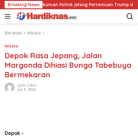
Langsung
g Balas Hukuman Politik Jelang Pertemuan Trump dan Xi Jinping
Breaking News
ke
konten
Beranda
Wisata
Wisata
Depok Rasa Jepang, Jalan
Margonda Dihiasi Bunga Tabebuya
Bermekaran
Syita Cokro
Juli 4, 2026
Depok
–