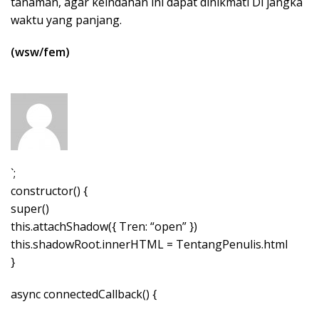
tanaman, agar keindahan ini dapat dinikmati Di jangka
waktu yang panjang.
(wsw/fem)
`;
constructor() {
super()
this.attachShadow({ Tren: “open” })
this.shadowRoot.innerHTML = TentangPenulis.html
}
async connectedCallback() {