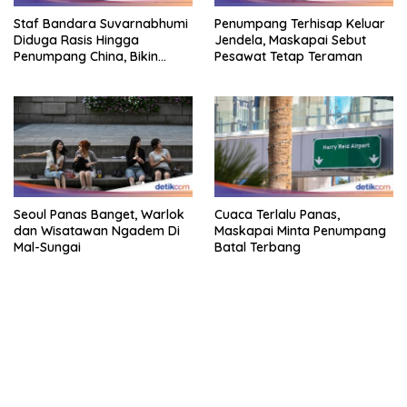
Staf Bandara Suvarnabhumi
Penumpang Terhisap Keluar
Diduga Rasis Hingga
Jendela, Maskapai Sebut
Penumpang China, Bikin
Pesawat Tetap Teraman
Gestur Mata Sipit
Seoul Panas Banget, Warlok
Cuaca Terlalu Panas,
dan Wisatawan Ngadem Di
Maskapai Minta Penumpang
Mal-Sungai
Batal Terbang
bandar besar starlight princess1000 bagi bonus