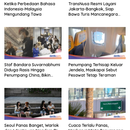
Ketika Perbedaan Bahasa
TransNusa Resmi Layani
Indonesia-Malaysia
Jakarta-Bangkok, Siap
Mengundang Tawa
Bawa Turis Mancanegara
Hingga Indonesia
Staf Bandara Suvarnabhumi
Penumpang Terhisap Keluar
Diduga Rasis Hingga
Jendela, Maskapai Sebut
Penumpang China, Bikin
Pesawat Tetap Teraman
Gestur Mata Sipit
Seoul Panas Banget, Warlok
Cuaca Terlalu Panas,