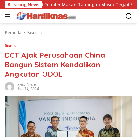
Langsung
Breaking News
Trend Populer Makan Tabungan Masih Terjadi? Ekonom
ke
konten
Beranda
Bisnis
Bisnis
DCT Ajak Perusahaan China
Bangun Sistem Kendalikan
Angkutan ODOL
Syita Cokro
Mei 31, 2024