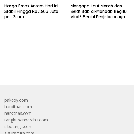
Harga Emas Antam Hari Ini
Mengapa Laut Merah dan
Stabil Hingga Rp2,603 Juta
Selat Bab al-Mandab Begitu
per Gram
Vital? Begini Penjelasannya
bandar besar starlight princess1000 bagi bonus
pakcoy.com
harpitnas.com
harkitnas.com
tangkubanperahu.com
sibolangit.com
siguragura.com