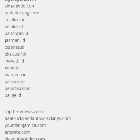
simanindo.com
padarincang.com
kolektor.id
pelukis.id
pancoran.id
jasmani.id
cipanas.id
eksklusif.id
inovatif.id
xenia.id
wamena.id
parapat.id
penatapan.id
balige.id
topthreenews.com
aaatrucksandautowreckings.com
youthlinkjamica.com
arbirate.com
playoutworlder.com