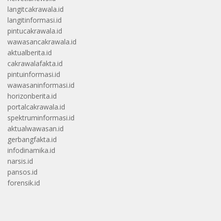
langitcakrawala.id
langitinformasi.id
pintucakrawala.id
wawasancakrawala.id
aktualberita.id
cakrawalafakta.id
pintuinformasi.id
wawasaninformasi.id
horizonberita.id
portalcakrawala.id
spektruminformasi.id
aktualwawasan.id
gerbangfakta.id
infodinamika.id
narsis.id
pansos.id
forensik.id