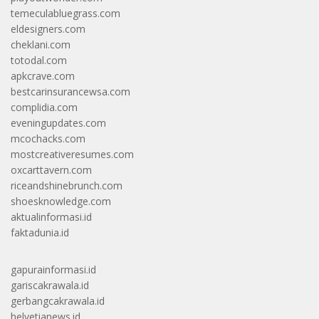
temeculabluegrass.com
eldesigners.com
cheklani.com
totodal.com
apkcrave.com
bestcarinsurancewsa.com
complidia.com
eveningupdates.com
mcochacks.com
mostcreativeresumes.com
oxcarttavern.com
riceandshinebrunch.com
shoesknowledge.com
aktualinformasi.id
faktadunia.id
gapurainformasi.id
gariscakrawala.id
gerbangcakrawala.id
helvetianews.id