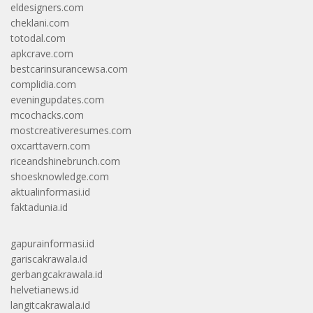
eldesigners.com
cheklani.com
totodal.com
apkcrave.com
bestcarinsurancewsa.com
complidia.com
eveningupdates.com
mcochacks.com
mostcreativeresumes.com
oxcarttavern.com
riceandshinebrunch.com
shoesknowledge.com
aktualinformasi.id
faktadunia.id
gapurainformasi.id
gariscakrawala.id
gerbangcakrawala.id
helvetianews.id
langitcakrawala.id