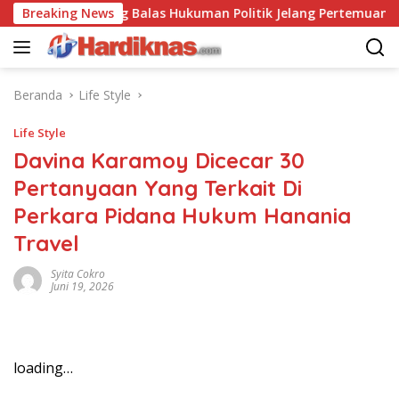
Langsung
S-China Saling Balas Hukuman Politik Jelang Pertemuan Trump d
Breaking News
ke
konten
Beranda
Life Style
Life Style
Davina Karamoy Dicecar 30
Pertanyaan Yang Terkait Di
Perkara Pidana Hukum Hanania
Travel
Syita Cokro
Juni 19, 2026
loading…