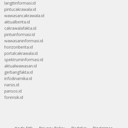
langitinformasi.id
pintucakrawala.id
wawasancakrawala.id
aktualberita.id
cakrawalafakta.id
pintuinformasi.id
wawasaninformasi.id
horizonberita.id
portalcakrawala.id
spektruminformasi.id
aktualwawasan.id
gerbangfakta.id
infodinamika.id
narsis.id
pansos.id
forensik.id