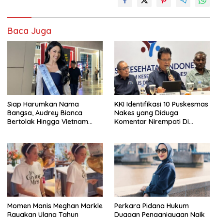
Baca Juga
Siap Harumkan Nama
KKI Identifikasi 10 Puskesmas
Bangsa, Audrey Bianca
Nakes yang Diduga
Bertolak Hingga Vietnam
Komentar Nirempati Di
Wakili Indonesia Di Miss
Pasien BPJS
World 2026
Momen Manis Meghan Markle
Perkara Pidana Hukum
Rayakan Ulang Tahun
Dugaan Penganiayaan Naik