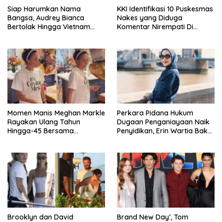
Siap Harumkan Nama
KKI Identifikasi 10 Puskesmas
Bangsa, Audrey Bianca
Nakes yang Diduga
Bertolak Hingga Vietnam
Komentar Nirempati Di
Wakili Indonesia Di Miss
Pasien BPJS
World 2026
Momen Manis Meghan Markle
Perkara Pidana Hukum
Rayakan Ulang Tahun
Dugaan Penganiayaan Naik
Hingga-45 Bersama
Penyidikan, Erin Wartia Bakal
Pengeran Harry
Diperiksa
Brooklyn dan David
Brand New Day’, Tom