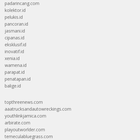
padarincang.com
kolektor.id
pelukis.id
pancoran.id
jasmani.id
cipanas.id
eksklusif.id
inovatif.id
xenia.id
wamena.id
parapat.id
penatapan.id
balige.id
topthreenews.com
aaatrucksandautowreckings.com
youthlinkjamica.com
arbirate.com
playoutworlder.com
temeculabluegrass.com