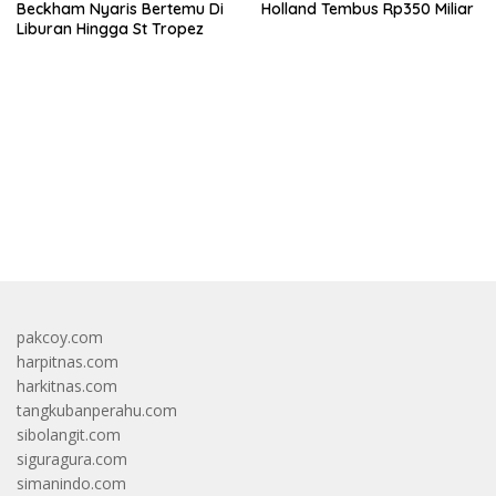
Beckham Nyaris Bertemu Di
Holland Tembus Rp350 Miliar
Liburan Hingga St Tropez
bandar besar starlight princess1000 bagi bonus
pakcoy.com
harpitnas.com
harkitnas.com
tangkubanperahu.com
sibolangit.com
siguragura.com
simanindo.com