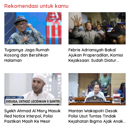
Rekomendasi untuk kamu
Tugasnya Jaga Rumah
Febrie Adriansyah Bakal
Kosong dan Bersihkan
Ajukan Praperadilan, Komisi
Halaman
Kejaksaan: Sudah Diatur
Hukum Kegiatan
Syekh Ahmad Al Misry Masuk
Mantan Wakapolri Desak
Red Notice Interpol, Polisi
Polisi Usut Tuntas Tindak
Pastikan Masih Ke Mesir
Kejahatan Bigmo Ajak Anak
Di Bawah Umur Promosikan