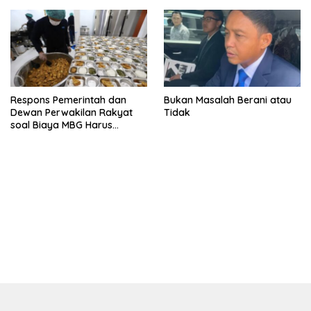
Vape
Respons Pemerintah dan
Bukan Masalah Berani atau
Dewan Perwakilan Rakyat
Tidak
soal Biaya MBG Harus
Dipisah Di Biaya
Pembelajaran
bandar besar starlight princess1000 bagi bonus