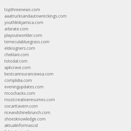
topthreenews.com
aaatrucksandautowreckings.com
youthlinkjamica.com
arbirate.com
playoutworlder.com
temeculabluegrass.com
eldesigners.com
cheklani.com
totodal.com
apkcrave.com
bestcarinsurancewsa.com
complidia.com
eveningupdates.com
mcochacks.com
mostcreativeresumes.com
oxcarttavern.com
riceandshinebrunch.com
shoesknowledge.com
aktualinformasi.id