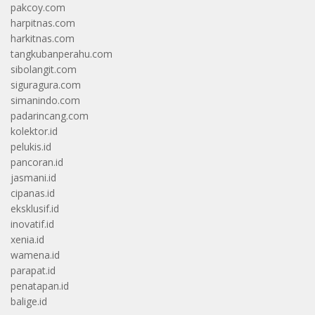
pakcoy.com
harpitnas.com
harkitnas.com
tangkubanperahu.com
sibolangit.com
siguragura.com
simanindo.com
padarincang.com
kolektor.id
pelukis.id
pancoran.id
jasmani.id
cipanas.id
eksklusif.id
inovatif.id
xenia.id
wamena.id
parapat.id
penatapan.id
balige.id