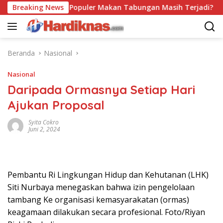
Langsung
Breaking News
Trend Populer Makan Tabungan Masih Terjadi? Ekonom 
ke
konten
Beranda
Nasional
Nasional
Daripada Ormasnya Setiap Hari
Ajukan Proposal
Syita Cokro
Juni 2, 2024
Pembantu Ri Lingkungan Hidup dan Kehutanan (LHK)
Siti Nurbaya menegaskan bahwa izin pengelolaan
tambang Ke organisasi kemasyarakatan (ormas)
keagamaan dilakukan secara profesional. Foto/Riyan