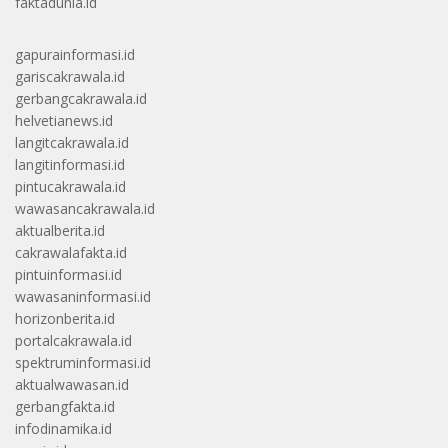
faktadunia.id
gapurainformasi.id
gariscakrawala.id
gerbangcakrawala.id
helvetianews.id
langitcakrawala.id
langitinformasi.id
pintucakrawala.id
wawasancakrawala.id
aktualberita.id
cakrawalafakta.id
pintuinformasi.id
wawasaninformasi.id
horizonberita.id
portalcakrawala.id
spektruminformasi.id
aktualwawasan.id
gerbangfakta.id
infodinamika.id