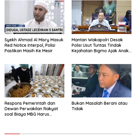
Syekh Ahmad Al Misry Masuk
Mantan Wakapolri Desak
Red Notice Interpol, Polisi
Polisi Usut Tuntas Tindak
Pastikan Masih Ke Mesir
Kejahatan Bigmo Ajak Anak
Di Bawah Umur Promosikan
Vape
Respons Pemerintah dan
Bukan Masalah Berani atau
Dewan Perwakilan Rakyat
Tidak
soal Biaya MBG Harus
Dipisah Di Biaya
Pembelajaran