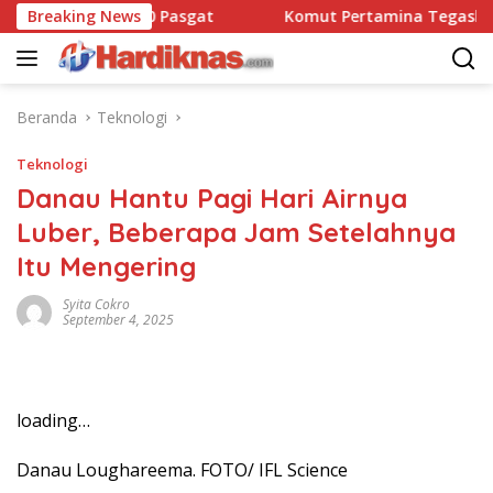
Langsung
ansatbravo 90 Pasgat
Breaking News
Komut Pertamina Tegaskan Tak
ke
konten
Beranda
Teknologi
Teknologi
Danau Hantu Pagi Hari Airnya
Luber, Beberapa Jam Setelahnya
Itu Mengering
Syita Cokro
September 4, 2025
loading…
Danau Loughareema. FOTO/ IFL Science