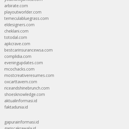
arbirate.com
playoutworlder.com
temeculabluegrass.com
eldesigners.com
cheklani.com
totodal.com
apkcrave.com
bestcarinsurancewsa.com
complidia.com
eveningupdates.com
mcochacks.com
mostcreativeresumes.com
oxcarttavern.com
riceandshinebrunch.com
shoesknowledge.com
aktualinformasi.id
faktadunia.id
gapurainformasi.id
gariscakrawala.id