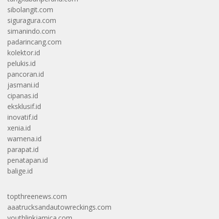
sibolangit.com
siguragura.com
simanindo.com
padarincang.com
kolektor.id
pelukis.id
pancoran.id
jasmani.id
cipanas.id
eksklusif.id
inovatif.id
xenia.id
wamena.id
parapat.id
penatapan.id
balige.id
topthreenews.com
aaatrucksandautowreckings.com
youthlinkjamica.com