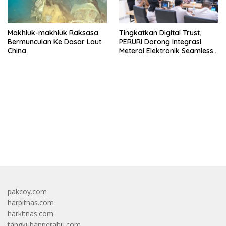
Makhluk-makhluk Raksasa
Tingkatkan Digital Trust,
Bermunculan Ke Dasar Laut
PERURI Dorong Integrasi
China
Meterai Elektronik Seamless
Di Layanan Karantina
bandar besar starlight princess1000 bagi bonus
pakcoy.com
harpitnas.com
harkitnas.com
tangkubanperahu.com