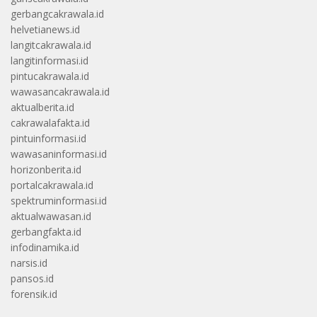
gerbangcakrawala.id
helvetianews.id
langitcakrawala.id
langitinformasi.id
pintucakrawala.id
wawasancakrawala.id
aktualberita.id
cakrawalafakta.id
pintuinformasi.id
wawasaninformasi.id
horizonberita.id
portalcakrawala.id
spektruminformasi.id
aktualwawasan.id
gerbangfakta.id
infodinamika.id
narsis.id
pansos.id
forensik.id