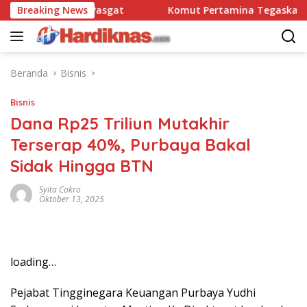
Langsung
satbravo 90 Pasgat
Breaking News
Komut Pertamina Tegaskan Tak B
ke
konten
Beranda
Bisnis
Bisnis
Dana Rp25 Triliun Mutakhir
Terserap 40%, Purbaya Bakal
Sidak Hingga BTN
Syita Cokro
Oktober 13, 2025
loading…
Pejabat Tingginegara Keuangan Purbaya Yudhi