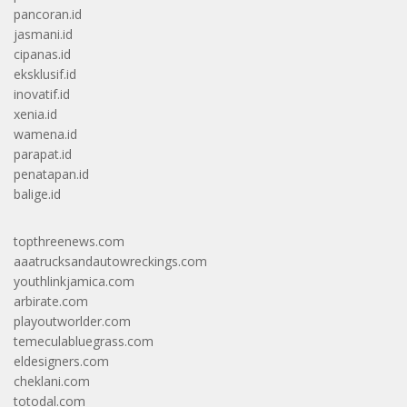
pancoran.id
jasmani.id
cipanas.id
eksklusif.id
inovatif.id
xenia.id
wamena.id
parapat.id
penatapan.id
balige.id
topthreenews.com
aaatrucksandautowreckings.com
youthlinkjamica.com
arbirate.com
playoutworlder.com
temeculabluegrass.com
eldesigners.com
cheklani.com
totodal.com