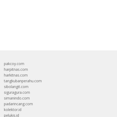
bandar besar starlight princess1000 bagi bonus
pakcoy.com
harpitnas.com
harkitnas.com
tangkubanperahu.com
sibolangit.com
siguragura.com
simanindo.com
padarincang.com
kolektor.id
pelukis.id