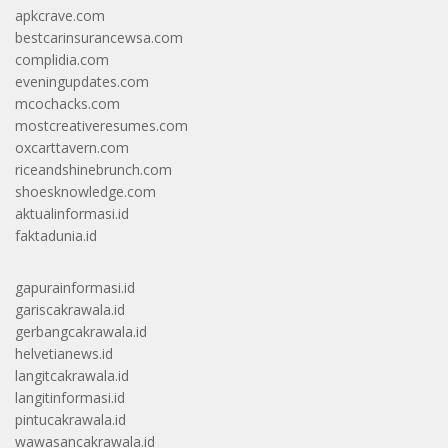
apkcrave.com
bestcarinsurancewsa.com
complidia.com
eveningupdates.com
mcochacks.com
mostcreativeresumes.com
oxcarttavern.com
riceandshinebrunch.com
shoesknowledge.com
aktualinformasi.id
faktadunia.id
gapurainformasi.id
gariscakrawala.id
gerbangcakrawala.id
helvetianews.id
langitcakrawala.id
langitinformasi.id
pintucakrawala.id
wawasancakrawala.id