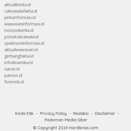
aktualberita.id
cakrawalafakta.id
pintuinformasi.id
wawasaninformasi.id
horizonberita.id
portalcakrawala.id
spektruminformasi.id
aktualwawasan.id
gerbangfakta.id
infodinamika.id
narsis.id
pansos.id
forensik.id
Kode Etik
Privacy Policy
Redaksi
Disclaimer
Pedoman Media Siber
© Copyright 2024
Hardiknas.com