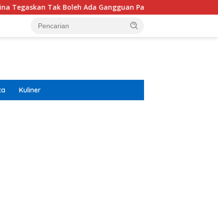
 Tak Boleh Ada Gangguan Pasokan
Isuzu Pajang Modifi
ta
Kuliner
ar besar starlight princess1000 bagi bonus