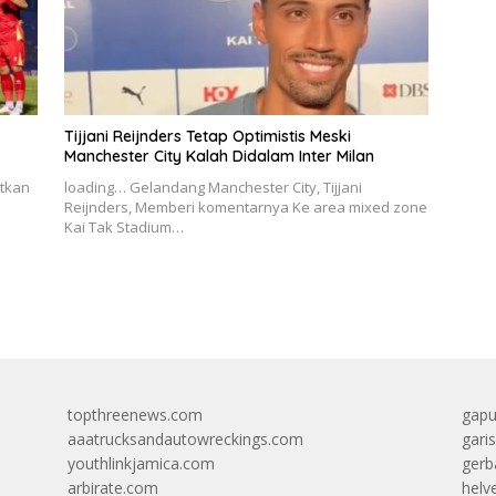
Tijjani Reijnders Tetap Optimistis Meski
Manchester City Kalah Didalam Inter Milan
atkan
loading… Gelandang Manchester City, Tijjani
Reijnders, Memberi komentarnya Ke area mixed zone
Kai Tak Stadium…
topthreenews.com
gapu
aaatrucksandautowreckings.com
gari
youthlinkjamica.com
gerb
arbirate.com
helv