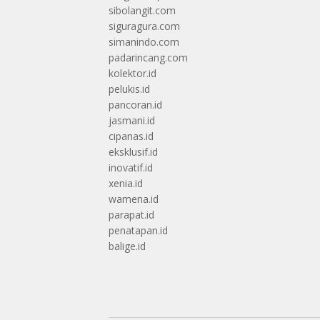
sibolangit.com
siguragura.com
simanindo.com
padarincang.com
kolektor.id
pelukis.id
pancoran.id
jasmani.id
cipanas.id
eksklusif.id
inovatif.id
xenia.id
wamena.id
parapat.id
penatapan.id
balige.id