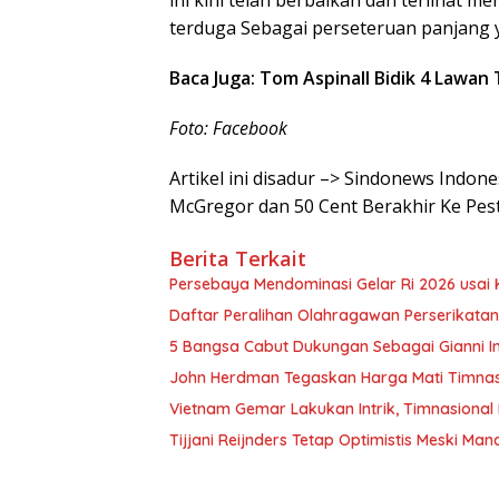
ini kini telah berbaikan dan terlihat 
terduga Sebagai perseteruan panjang 
Baca Juga: Tom Aspinall Bidik 4 Lawa
Foto: Facebook
Artikel ini disadur –> Sindonews Indo
McGregor dan 50 Cent Berakhir Ke Pes
Berita Terkait
Persebaya Mendominasi Gelar Ri 2026 usai
Daftar Peralihan Olahragawan Perserikatan 
5 Bangsa Cabut Dukungan Sebagai Gianni Inf
John Herdman Tegaskan Harga Mati Timnasi
Vietnam Gemar Lakukan Intrik, Timnasional
Tijjani Reijnders Tetap Optimistis Meski Man