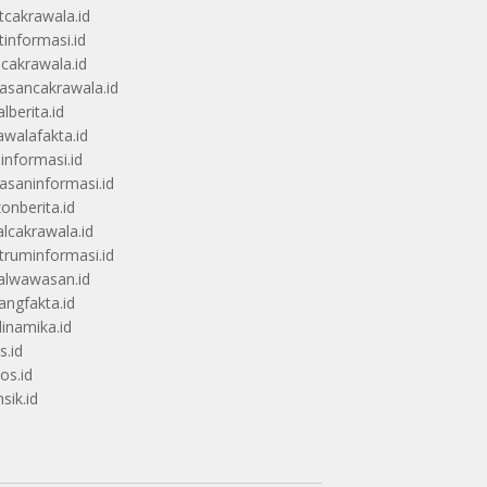
itcakrawala.id
tinformasi.id
ucakrawala.id
sancakrawala.id
lberita.id
awalafakta.id
uinformasi.id
saninformasi.id
zonberita.id
alcakrawala.id
truminformasi.id
alwawasan.id
angfakta.id
dinamika.id
s.id
os.id
sik.id