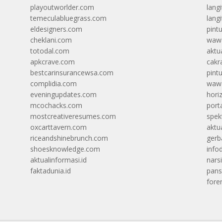
playoutworlder.com
lang
temeculabluegrass.com
langi
eldesigners.com
pint
cheklani.com
wawa
totodal.com
aktua
apkcrave.com
cakr
bestcarinsurancewsa.com
pint
complidia.com
wawa
eveningupdates.com
hori
mcochacks.com
port
mostcreativeresumes.com
spek
oxcarttavern.com
aktu
riceandshinebrunch.com
gerb
shoesknowledge.com
info
aktualinformasi.id
narsi
faktadunia.id
pans
foren