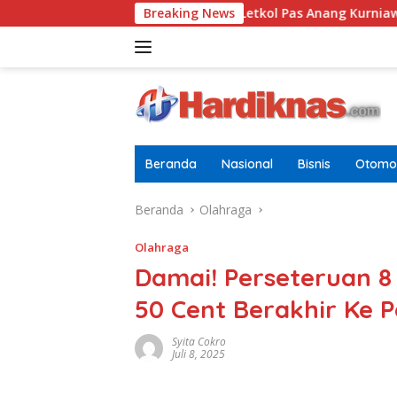
Langsung
gai Pria Dewasa
Breaking News
Letkol Pas Anang Kurniawan Resmi Ja
ke
konten
Beranda
Nasional
Bisnis
Otomot
Beranda
Olahraga
Olahraga
Damai! Perseteruan 
50 Cent Berakhir Ke 
Syita Cokro
Juli 8, 2025