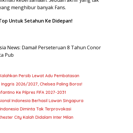
menikmati kebersamaan. Sebuah akhir yang tak
yang menghibur banyak Fans.
n Top Untuk Setahun Ke Didepan!
nesia News: Damai! Perseteruan 8 Tahun Conor
ta Pub
 Kalahkan Persib Lewat Adu Pembatasan
Inggris 2026/2027, Chelsea Paling Boros!
antino Ke Pilpres FIFA 2027-2031
onal Indonesia Berhasil Lawan Singapura
 Indonesia Diminta Tak Terprovokasi
chester City Kalah Didalam Inter Milan