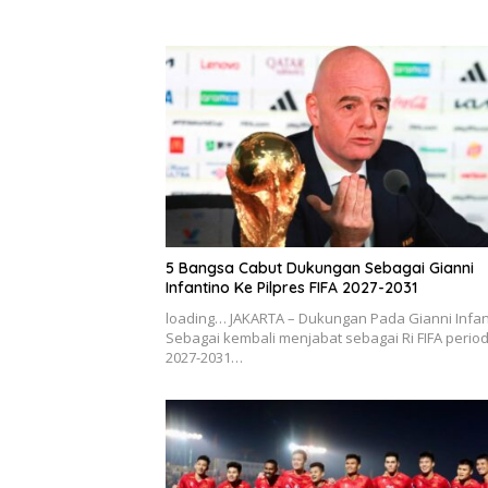
5 Bangsa Cabut Dukungan Sebagai Gianni
Infantino Ke Pilpres FIFA 2027-2031
loading… JAKARTA – Dukungan Pada Gianni Infan
Sebagai kembali menjabat sebagai Ri FIFA perio
2027-2031…