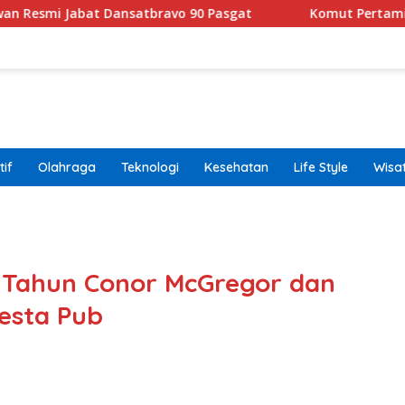
bat Dansatbravo 90 Pasgat
Komut Pertamina Tegaskan
if
Olahraga
Teknologi
Kesehatan
Life Style
Wisa
band
8 Tahun Conor McGregor dan
Pesta Pub