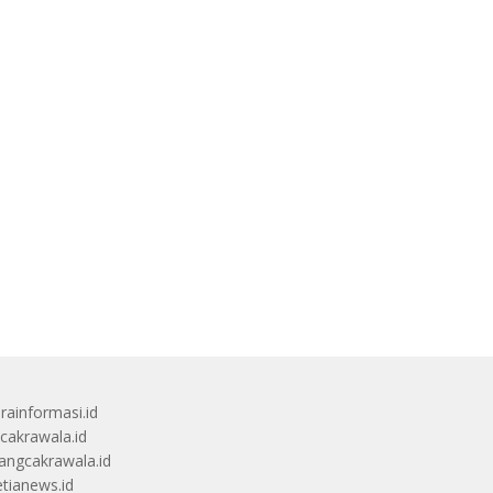
rainformasi.id
scakrawala.id
angcakrawala.id
etianews.id