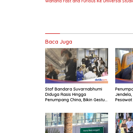
Wahana Fast and Furious Ke Universal Studi
Baca Juga
Staf Bandara Suvarnabhumi
Penumpan
Diduga Rasis Hingga
Jendela,
Penumpang China, Bikin Gestur
Pesawat
Mata Sipit