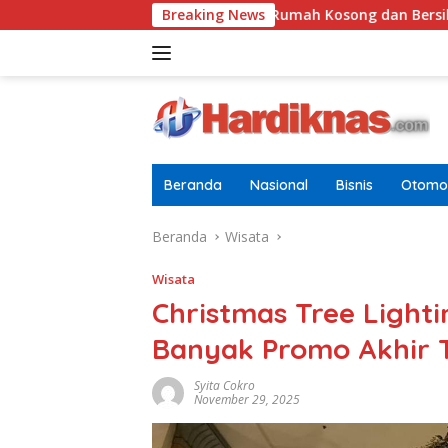
Langsung
Tugasnya Jaga Rumah Kosong dan Bersihkan Halaman
Breaking News
ke
konten
Beranda
Nasional
Bisnis
Otomot
Beranda
Wisata
Wisata
Christmas Tree Light
Banyak Promo Akhir 
Syita Cokro
November 29, 2025