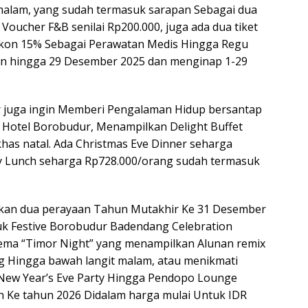
malam, yang sudah termasuk sarapan Sebagai dua
Voucher F&B senilai Rp200.000, juga ada dua tiket
skon 15% Sebagai Perawatan Medis Hingga Regu
n hingga 29 Desember 2025 dan menginap 1-29
r juga ingin Memberi Pengalaman Hidup bersantap
k Hotel Borobudur, Menampilkan Delight Buffet
khas natal. Ada Christmas Eve Dinner seharga
y Lunch seharga Rp728.000/orang sudah termasuk
an dua perayaan Tahun Mutakhir Ke 31 Desember
uk Festive Borobudur Badendang Celebration
ema “Timor Night” yang menampilkan Alunan remix
g Hingga bawah langit malam, atau menikmati
m New Year’s Eve Party Hingga Pendopo Lounge
n Ke tahun 2026 Didalam harga mulai Untuk IDR