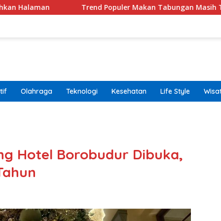
Trend Populer Makan Tabungan Masih Terjadi? Ekonom 
if
Olahraga
Teknologi
Kesehatan
Life Style
Wisa
band
ing Hotel Borobudur Dibuka,
Tahun