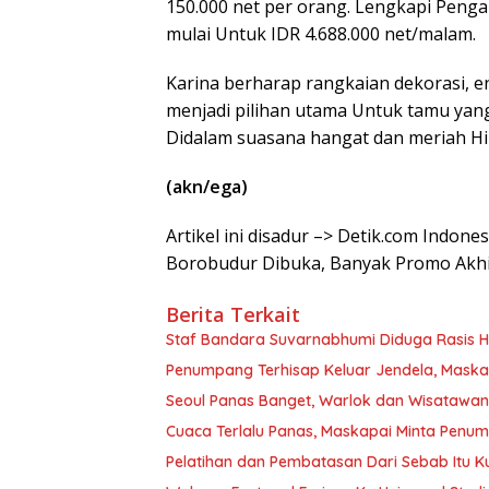
150.000 net per orang. Lengkapi Peng
mulai Untuk IDR 4.688.000 net/malam.
Karina berharap rangkaian dekorasi, e
menjadi pilihan utama Untuk tamu ya
Didalam suasana hangat dan meriah Hi
(akn/ega)
Artikel ini disadur –> Detik.com Indone
Borobudur Dibuka, Banyak Promo Akh
Berita Terkait
Staf Bandara Suvarnabhumi Diduga Rasis Hi
Penumpang Terhisap Keluar Jendela, Mask
Seoul Panas Banget, Warlok dan Wisatawa
Cuaca Terlalu Panas, Maskapai Minta Penu
Pelatihan dan Pembatasan Dari Sebab Itu Ku