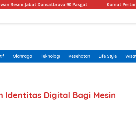
bat Dansatbravo 90 Pasgat
Komut Pertamina Tegaskan
if
Olahraga
Teknologi
Kesehatan
Life Style
Wisa
band
 Identitas Digital Bagi Mesin