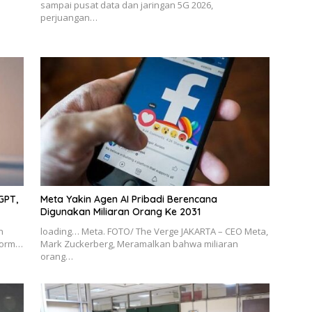
sampai pusat data dan jaringan 5G 2026,
perjuangan…
GPT,
Meta Yakin Agen AI Pribadi Berencana
Digunakan Miliaran Orang Ke 2031
n
loading… Meta. FOTO/ The Verge JAKARTA – CEO Meta,
tform…
Mark Zuckerberg, Meramalkan bahwa miliaran
orang…