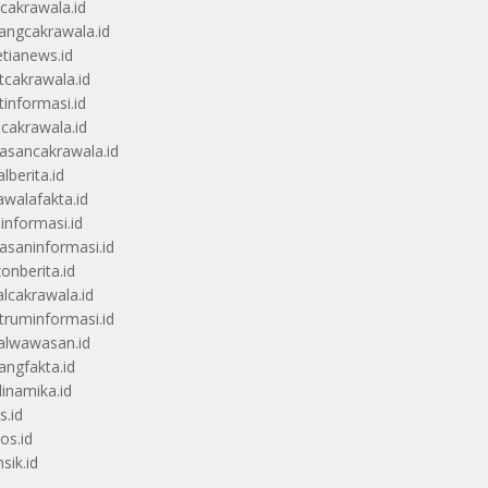
scakrawala.id
angcakrawala.id
etianews.id
itcakrawala.id
tinformasi.id
ucakrawala.id
sancakrawala.id
lberita.id
awalafakta.id
uinformasi.id
saninformasi.id
zonberita.id
alcakrawala.id
truminformasi.id
alwawasan.id
angfakta.id
dinamika.id
s.id
os.id
sik.id