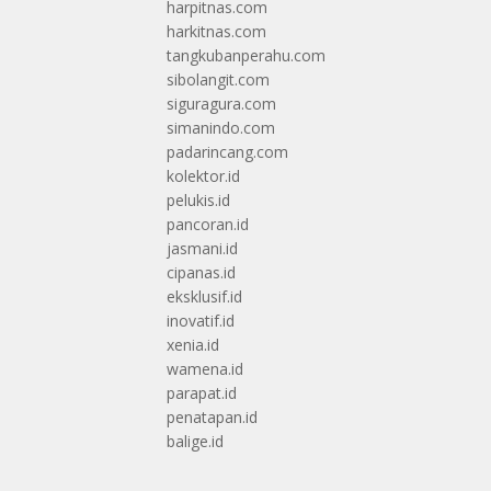
harpitnas.com
harkitnas.com
tangkubanperahu.com
sibolangit.com
siguragura.com
simanindo.com
padarincang.com
kolektor.id
pelukis.id
pancoran.id
jasmani.id
cipanas.id
eksklusif.id
inovatif.id
xenia.id
wamena.id
parapat.id
penatapan.id
balige.id