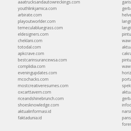
aaatrucksandautowreckings.com
gari
youthlinkjamica.com
gerb
arbirate.com
helv
playoutworlder.com
lang
temeculabluegrass.com
langi
eldesigners.com
pint
cheklani.com
wawa
totodal.com
aktua
apkcrave.com
cakr
bestcarinsurancewsa.com
pint
complidia.com
wawa
eveningupdates.com
hori
mcochacks.com
port
mostcreativeresumes.com
spek
oxcarttavern.com
aktu
riceandshinebrunch.com
gerb
shoesknowledge.com
info
aktualinformasi.id
narsi
faktadunia.id
pans
foren