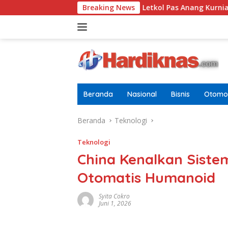
Langsung
gai Pria Dewasa
Breaking News
Letkol Pas Anang Kurniawan Resmi Ja
ke
konten
Beranda
Nasional
Bisnis
Otomot
Beranda
Teknologi
Teknologi
China Kenalkan Sistem
Otomatis Humanoid
Syita Cokro
Juni 1, 2026