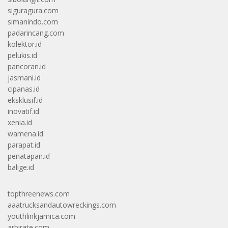
siguragura.com
simanindo.com
padarincang.com
kolektor.id
pelukis.id
pancoran.id
jasmani.id
cipanas.id
eksklusif.id
inovatif.id
xenia.id
wamena.id
parapat.id
penatapan.id
balige.id
topthreenews.com
aaatrucksandautowreckings.com
youthlinkjamica.com
arbirate.com