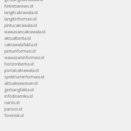
helvetianews.id
langitcakrawala.id
langitinformasi.id
pintucakrawala.id
wawasancakrawala.id
aktualberita.id
cakrawalafakta.id
pintuinformasi.id
wawasaninformasi.id
horizonberita.id
portalcakrawala.id
spektruminformasi.id
aktualwawasan.id
gerbangfakta.id
infodinamika.id
narsis.id
pansos.id
forensik.id