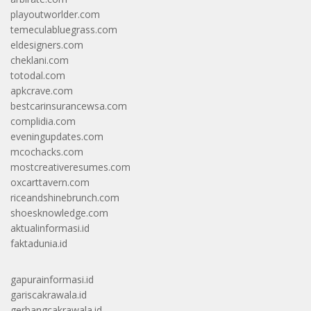
playoutworlder.com
temeculabluegrass.com
eldesigners.com
cheklani.com
totodal.com
apkcrave.com
bestcarinsurancewsa.com
complidia.com
eveningupdates.com
mcochacks.com
mostcreativeresumes.com
oxcarttavern.com
riceandshinebrunch.com
shoesknowledge.com
aktualinformasi.id
faktadunia.id
gapurainformasi.id
gariscakrawala.id
gerbangcakrawala.id