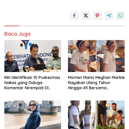
Baca Juga
KKI Identifikasi 10 Puskesmas
Momen Manis Meghan Markle
Nakes yang Diduga
Rayakan Ulang Tahun
Komentar Nirempati Di
Hingga-45 Bersama
Pasien BPJS
Pengeran Harry