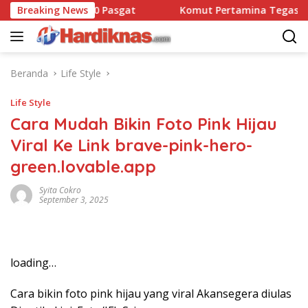
Langsung
Dansatbravo 90 Pasgat
Breaking News
Komut Pertamina Tegaskan Tak
ke
konten
Beranda
Life Style
Life Style
Cara Mudah Bikin Foto Pink Hijau
Viral Ke Link brave-pink-hero-
green.lovable.app
Syita Cokro
September 3, 2025
loading…
Cara bikin foto pink hijau yang viral Akansegera diulas