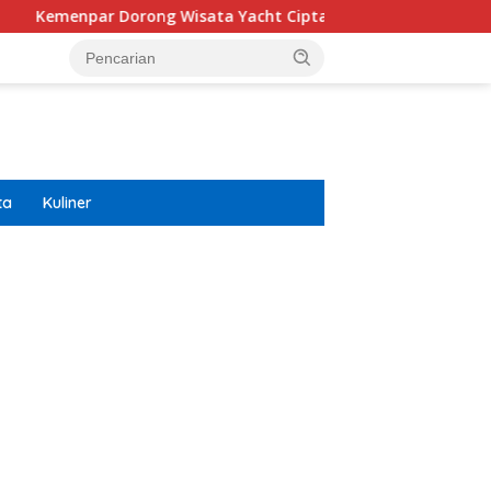
ong Wisata Yacht Ciptakan Efek Berganda Untuk Ekonomi
ta
Kuliner
ar besar starlight princess1000 bagi bonus