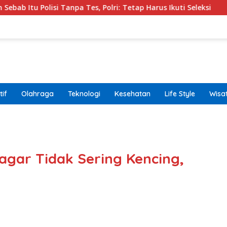
npa Tes, Polri: Tetap Harus Ikuti Seleksi
Kemenpar Dor
if
Olahraga
Teknologi
Kesehatan
Life Style
Wisa
band
agar Tidak Sering Kencing,