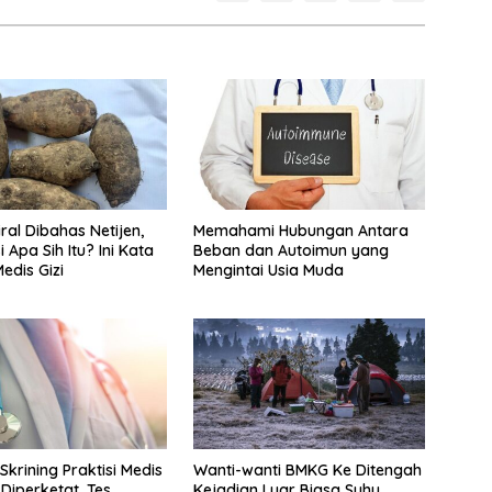
ral Dibahas Netijen,
Memahami Hubungan Antara
Apa Sih Itu? Ini Kata
Beban dan Autoimun yang
Medis Gizi
Mengintai Usia Muda
 Skrining Praktisi Medis
Wanti-wanti BMKG Ke Ditengah
 Diperketat, Tes
Kejadian Luar Biasa Suhu