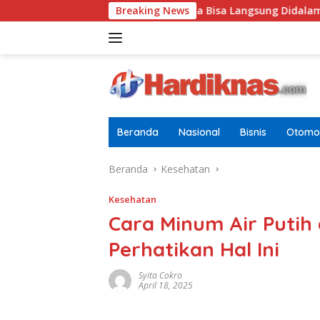
Langsung
fikat Pramuka Garuda Bisa Langsung Didalam Sebab Itu Polisi Ta
Breaking News
ke
konten
Beranda
Nasional
Bisnis
Otomot
Beranda
Kesehatan
Kesehatan
Cara Minum Air Putih 
Perhatikan Hal Ini
Syita Cokro
April 18, 2025