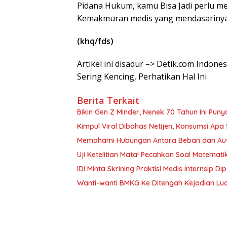
Pidana Hukum, kamu Bisa Jadi perlu m
Kemakmuran medis yang mendasarinya
(khq/fds)
Artikel ini disadur –> Detik.com Indone
Sering Kencing, Perhatikan Hal Ini
Berita Terkait
Bikin Gen Z Minder, Nenek 70 Tahun Ini Pun
Kimpul Viral Dibahas Netijen, Konsumsi Apa Si
Memahami Hubungan Antara Beban dan Aut
Uji Ketelitian Mata! Pecahkan Soal Matemat
IDI Minta Skrining Praktisi Medis Internsip 
Wanti-wanti BMKG Ke Ditengah Kejadian Lua