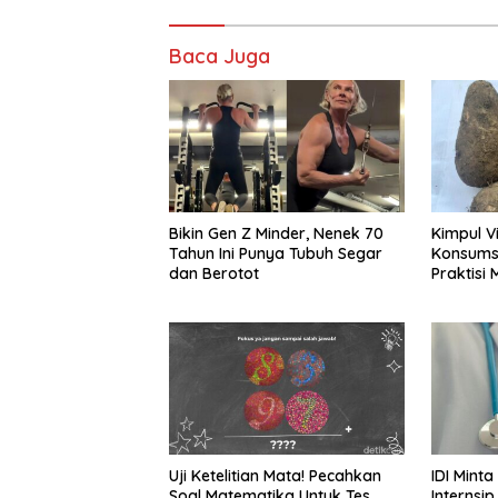
Baca Juga
Bikin Gen Z Minder, Nenek 70
Kimpul Vi
Tahun Ini Punya Tubuh Segar
Konsumsi 
dan Berotot
Praktisi 
Uji Ketelitian Mata! Pecahkan
IDI Minta
Soal Matematika Untuk Tes
Internsip