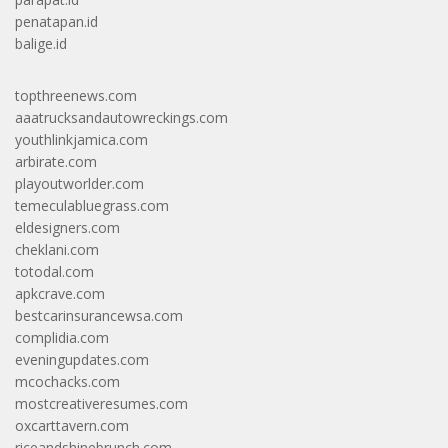
penatapan.id
balige.id
topthreenews.com
aaatrucksandautowreckings.com
youthlinkjamica.com
arbirate.com
playoutworlder.com
temeculabluegrass.com
eldesigners.com
cheklani.com
totodal.com
apkcrave.com
bestcarinsurancewsa.com
complidia.com
eveningupdates.com
mcochacks.com
mostcreativeresumes.com
oxcarttavern.com
riceandshinebrunch.com