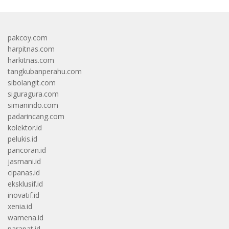
pakcoy.com
harpitnas.com
harkitnas.com
tangkubanperahu.com
sibolangit.com
siguragura.com
simanindo.com
padarincang.com
kolektor.id
pelukis.id
pancoran.id
jasmani.id
cipanas.id
eksklusif.id
inovatif.id
xenia.id
wamena.id
parapat.id