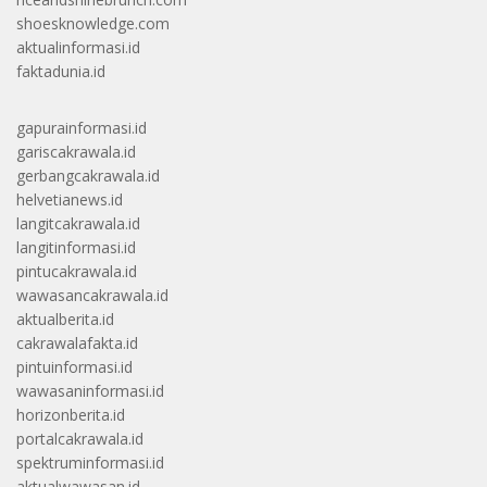
shoesknowledge.com
aktualinformasi.id
faktadunia.id
gapurainformasi.id
gariscakrawala.id
gerbangcakrawala.id
helvetianews.id
langitcakrawala.id
langitinformasi.id
pintucakrawala.id
wawasancakrawala.id
aktualberita.id
cakrawalafakta.id
pintuinformasi.id
wawasaninformasi.id
horizonberita.id
portalcakrawala.id
spektruminformasi.id
aktualwawasan.id