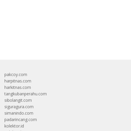
bandar besar starlight princess1000 bagi bonus
pakcoy.com
harpitnas.com
harkitnas.com
tangkubanperahu.com
sibolangit.com
siguragura.com
simanindo.com
padarincang.com
kolektor.id