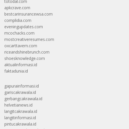
totodal.com
apkcrave.com
bestcarinsurancewsa.com
complidia.com
eveningupdates.com
mcochacks.com
mostcreativeresumes.com
oxcarttavern.com
riceandshinebrunch.com
shoesknowledge.com
aktualinformasi.id
faktadunia.id
gapurainformasi.id
gariscakrawala.id
gerbangcakrawala.id
helvetianews.id
langitcakrawala.id
langitinformasi.id
pintucakrawala.id