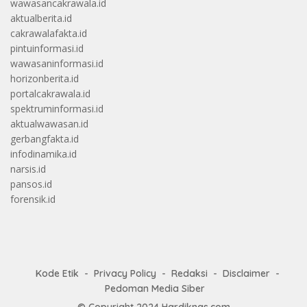
wawasancakrawala.id
aktualberita.id
cakrawalafakta.id
pintuinformasi.id
wawasaninformasi.id
horizonberita.id
portalcakrawala.id
spektruminformasi.id
aktualwawasan.id
gerbangfakta.id
infodinamika.id
narsis.id
pansos.id
forensik.id
Kode Etik
Privacy Policy
Redaksi
Disclaimer
Pedoman Media Siber
© Copyright 2024
Hardiknas.com