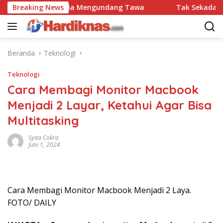
Langsung
onesia-Malaysia Mengundang Tawa
Breaking News
Tak Sekadar Usir K
ke
konten
Beranda
Teknologi
Teknologi
Cara Membagi Monitor Macbook
Menjadi 2 Layar, Ketahui Agar Bisa
Multitasking
Syita Cokro
Juni 1, 2024
Cara Membagi Monitor Macbook Menjadi 2 Laya.
FOTO/ DAILY