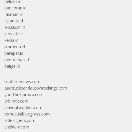
pelukis.id
pancoran.id
jasmani.id
cipanas.id
eksklusif.id
inovatif.id
xenia.id
wamena.id
parapat.id
penatapan.id
balige.id
topthreenews.com
aaatrucksandautowreckings.com
youthlinkjamica.com
arbirate.com
playoutworlder.com
temeculabluegrass.com
eldesigners.com
cheklani.com