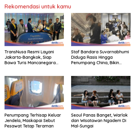
Rekomendasi untuk kamu
TransNusa Resmi Layani
Staf Bandara Suvarnabhumi
Jakarta-Bangkok, Siap
Diduga Rasis Hingga
Bawa Turis Mancanegara
Penumpang China, Bikin
Hingga Indonesia
Gestur Mata Sipit
Penumpang Terhisap Keluar
Seoul Panas Banget, Warlok
Jendela, Maskapai Sebut
dan Wisatawan Ngadem Di
Pesawat Tetap Teraman
Mal-Sungai