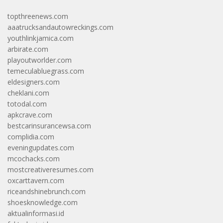
topthreenews.com
aaatrucksandautowreckings.com
youthlinkjamica.com
arbirate.com
playoutworlder.com
temeculabluegrass.com
eldesigners.com
cheklani.com
totodal.com
apkcrave.com
bestcarinsurancewsa.com
complidia.com
eveningupdates.com
mcochacks.com
mostcreativeresumes.com
oxcarttavern.com
riceandshinebrunch.com
shoesknowledge.com
aktualinformasi.id