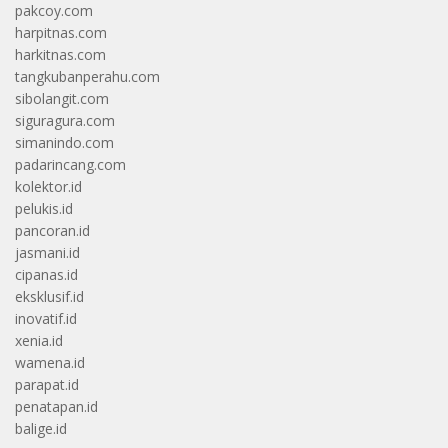
pakcoy.com
harpitnas.com
harkitnas.com
tangkubanperahu.com
sibolangit.com
siguragura.com
simanindo.com
padarincang.com
kolektor.id
pelukis.id
pancoran.id
jasmani.id
cipanas.id
eksklusif.id
inovatif.id
xenia.id
wamena.id
parapat.id
penatapan.id
balige.id