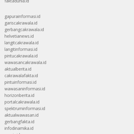
faktadunia.id
gapurainformasi.id
gariscakrawala.id
gerbangcakrawala.id
helvetianews.id
langitcakrawala.id
langitinformasi.id
pintucakrawala.id
wawasancakrawala.id
aktualberita.id
cakrawalafakta.id
pintuinformasi.id
wawasaninformasi.id
horizonberita.id
portalcakrawala.id
spektruminformasi.id
aktualwawasan.id
gerbangfakta.id
infodinamika.id