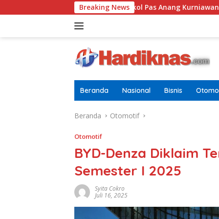
Langsung
i Pria Dewasa
Letkol Pas Anang Kurniawan Resmi Jabat
Breaking News
ke
konten
Beranda
Nasional
Bisnis
Otomot
Beranda
Otomotif
Otomotif
BYD-Denza Diklaim Ter
Semester I 2025
Syita Cokro
Juli 16, 2025