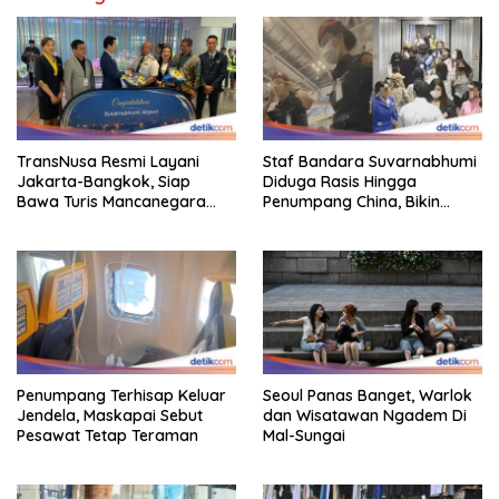
TransNusa Resmi Layani
Staf Bandara Suvarnabhumi
Jakarta-Bangkok, Siap
Diduga Rasis Hingga
Bawa Turis Mancanegara
Penumpang China, Bikin
Hingga Indonesia
Gestur Mata Sipit
Penumpang Terhisap Keluar
Seoul Panas Banget, Warlok
Jendela, Maskapai Sebut
dan Wisatawan Ngadem Di
Pesawat Tetap Teraman
Mal-Sungai