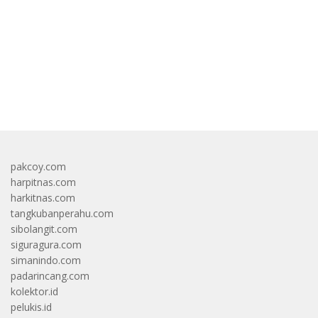
bandar besar starlight princess1000 bagi bonus
pakcoy.com
harpitnas.com
harkitnas.com
tangkubanperahu.com
sibolangit.com
siguragura.com
simanindo.com
padarincang.com
kolektor.id
pelukis.id