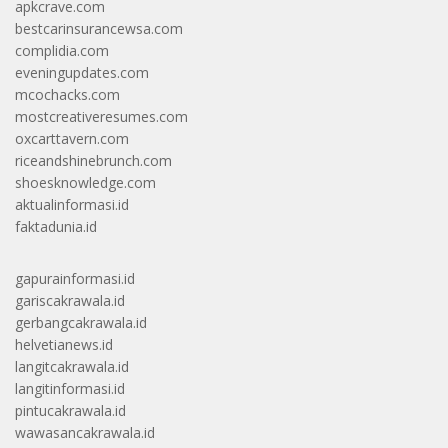
apkcrave.com
bestcarinsurancewsa.com
complidia.com
eveningupdates.com
mcochacks.com
mostcreativeresumes.com
oxcarttavern.com
riceandshinebrunch.com
shoesknowledge.com
aktualinformasi.id
faktadunia.id
gapurainformasi.id
gariscakrawala.id
gerbangcakrawala.id
helvetianews.id
langitcakrawala.id
langitinformasi.id
pintucakrawala.id
wawasancakrawala.id