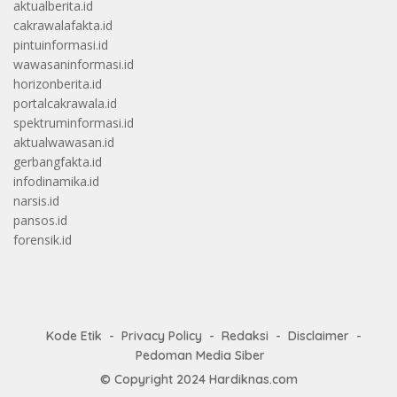
aktualberita.id
cakrawalafakta.id
pintuinformasi.id
wawasaninformasi.id
horizonberita.id
portalcakrawala.id
spektruminformasi.id
aktualwawasan.id
gerbangfakta.id
infodinamika.id
narsis.id
pansos.id
forensik.id
Kode Etik
Privacy Policy
Redaksi
Disclaimer
Pedoman Media Siber
© Copyright 2024
Hardiknas.com