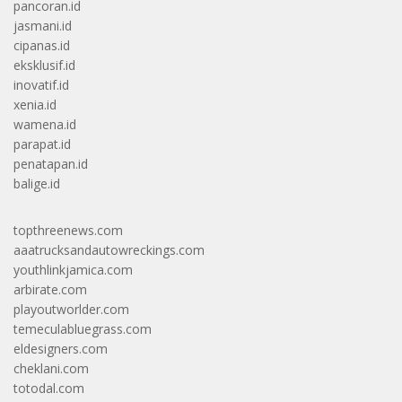
pancoran.id
jasmani.id
cipanas.id
eksklusif.id
inovatif.id
xenia.id
wamena.id
parapat.id
penatapan.id
balige.id
topthreenews.com
aaatrucksandautowreckings.com
youthlinkjamica.com
arbirate.com
playoutworlder.com
temeculabluegrass.com
eldesigners.com
cheklani.com
totodal.com