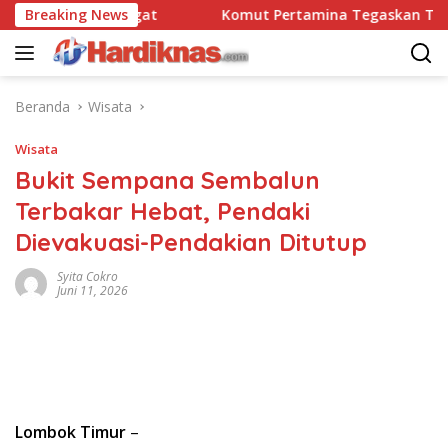
Langsung
bravo 90 Pasgat
Breaking News
Komut Pertamina Tegaskan Tak Bole
ke
konten
Beranda
Wisata
Wisata
Bukit Sempana Sembalun
Terbakar Hebat, Pendaki
Dievakuasi-Pendakian Ditutup
Syita Cokro
Juni 11, 2026
Lombok Timur
–