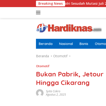
Langsung
Terbaru Di Pusdokkes Polri Sesudah Mutasi Juli 2026
Breaking News
AS-
ke
konten
Beranda
Nasional
Bisnis
Otomot
Beranda
Otomotif
Otomotif
Bukan Pabrik, Jetou
Hingga Cikarang
Syita Cokro
Agustus 2, 2025