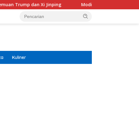
 Xi Jinping
Modifikasi Ayla Vintage dan Gran Max Ret
ta
Kuliner
ar besar starlight princess1000 bagi bonus