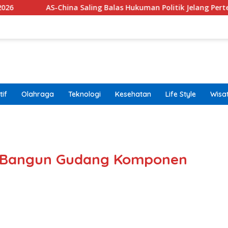
China Saling Balas Hukuman Politik Jelang Pertemuan Trump dan
if
Olahraga
Teknologi
Kesehatan
Life Style
Wisa
band
r Bangun Gudang Komponen