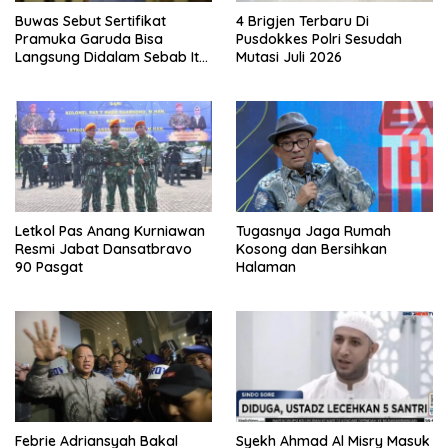
Buwas Sebut Sertifikat
4 Brigjen Terbaru Di
Pramuka Garuda Bisa
Pusdokkes Polri Sesudah
Langsung Didalam Sebab Itu
Mutasi Juli 2026
Polisi Tanpa Tes, Polri: Tetap
Harus Ikuti Seleksi
Letkol Pas Anang Kurniawan
Tugasnya Jaga Rumah
Resmi Jabat Dansatbravo
Kosong dan Bersihkan
90 Pasgat
Halaman
Febrie Adriansyah Bakal
Syekh Ahmad Al Misry Masuk