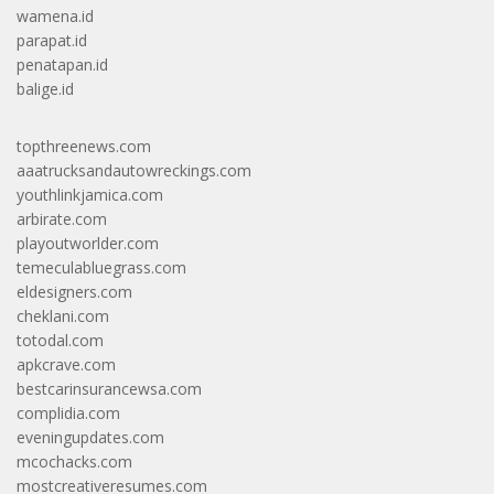
wamena.id
parapat.id
penatapan.id
balige.id
topthreenews.com
aaatrucksandautowreckings.com
youthlinkjamica.com
arbirate.com
playoutworlder.com
temeculabluegrass.com
eldesigners.com
cheklani.com
totodal.com
apkcrave.com
bestcarinsurancewsa.com
complidia.com
eveningupdates.com
mcochacks.com
mostcreativeresumes.com