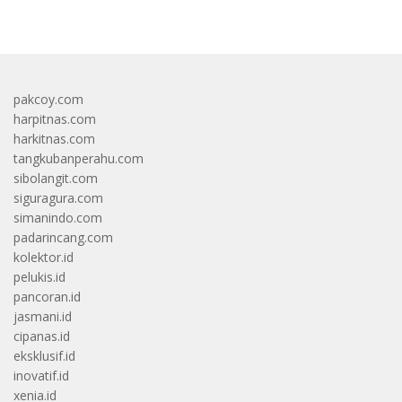
pakcoy.com
harpitnas.com
harkitnas.com
tangkubanperahu.com
sibolangit.com
siguragura.com
simanindo.com
padarincang.com
kolektor.id
pelukis.id
pancoran.id
jasmani.id
cipanas.id
eksklusif.id
inovatif.id
xenia.id