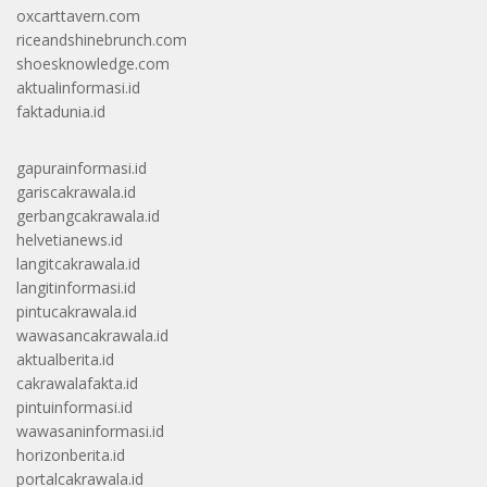
oxcarttavern.com
riceandshinebrunch.com
shoesknowledge.com
aktualinformasi.id
faktadunia.id
gapurainformasi.id
gariscakrawala.id
gerbangcakrawala.id
helvetianews.id
langitcakrawala.id
langitinformasi.id
pintucakrawala.id
wawasancakrawala.id
aktualberita.id
cakrawalafakta.id
pintuinformasi.id
wawasaninformasi.id
horizonberita.id
portalcakrawala.id