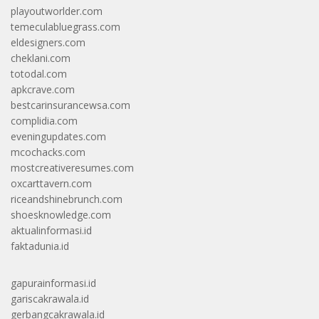
playoutworlder.com
temeculabluegrass.com
eldesigners.com
cheklani.com
totodal.com
apkcrave.com
bestcarinsurancewsa.com
complidia.com
eveningupdates.com
mcochacks.com
mostcreativeresumes.com
oxcarttavern.com
riceandshinebrunch.com
shoesknowledge.com
aktualinformasi.id
faktadunia.id
gapurainformasi.id
gariscakrawala.id
gerbangcakrawala.id