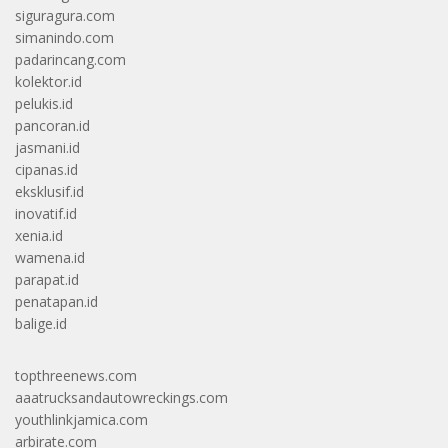
siguragura.com
simanindo.com
padarincang.com
kolektor.id
pelukis.id
pancoran.id
jasmani.id
cipanas.id
eksklusif.id
inovatif.id
xenia.id
wamena.id
parapat.id
penatapan.id
balige.id
topthreenews.com
aaatrucksandautowreckings.com
youthlinkjamica.com
arbirate.com