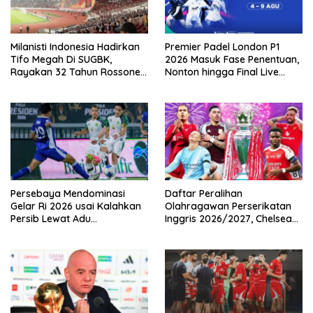
Milanisti Indonesia Hadirkan
Premier Padel London P1
Tifo Megah Di SUGBK,
2026 Masuk Fase Penentuan,
Rayakan 32 Tahun Rossoneri
Nonton hingga Final Live
Kembali Di Tanah Air
Pemutaran Online Di VISION+
Persebaya Mendominasi
Daftar Peralihan
Gelar Ri 2026 usai Kalahkan
Olahragawan Perserikatan
Persib Lewat Adu
Inggris 2026/2027, Chelsea
Pembatasan
Paling Boros!