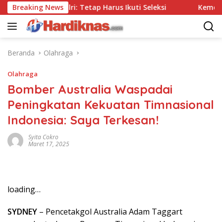
Langsung
pa Tes, Polri: Tetap Harus Ikuti Seleksi
Breaking News
Kemenpar Dor
ke
konten
Beranda
Olahraga
Olahraga
Bomber Australia Waspadai
Peningkatan Kekuatan Timnasional
Indonesia: Saya Terkesan!
Syita Cokro
Maret 17, 2025
loading…
SYDNEY
– Pencetakgol Australia Adam Taggart