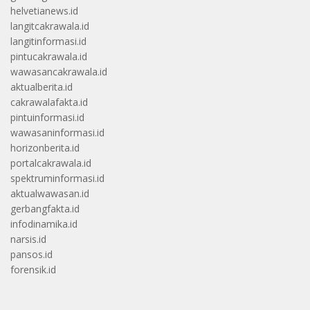
helvetianews.id
langitcakrawala.id
langitinformasi.id
pintucakrawala.id
wawasancakrawala.id
aktualberita.id
cakrawalafakta.id
pintuinformasi.id
wawasaninformasi.id
horizonberita.id
portalcakrawala.id
spektruminformasi.id
aktualwawasan.id
gerbangfakta.id
infodinamika.id
narsis.id
pansos.id
forensik.id