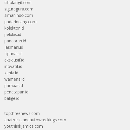
sibolangit.com
siguragura.com
simanindo.com
padarincang.com
kolektor.id
pelukis.id
pancoran.id
jasmani.id
cipanas.id
eksklusif.id
inovatif.id
xenia.id
wamena.id
parapat.id
penatapan.id
balige.id
topthreenews.com
aaatrucksandautowreckings.com
youthlinkjamica.com