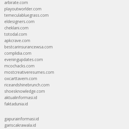
arbirate.com
playoutworlder.com
temeculabluegrass.com
eldesigners.com
cheklani.com
totodal.com
apkcrave.com
bestcarinsurancewsa.com
complidia.com
eveningupdates.com
mcochacks.com
mostcreativeresumes.com
oxcarttavern.com
riceandshinebrunch.com
shoesknowledge.com
aktualinformasi.id
faktadunia.id
gapurainformasi.id
gariscakrawala.id