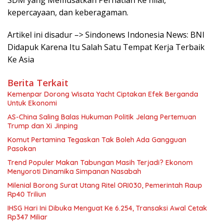
SDM yang Memusatkan Perhatian Ke nilai,
kepercayaan, dan keberagaman.
Artikel ini disadur –> Sindonews Indonesia News: BNI
Didapuk Karena Itu Salah Satu Tempat Kerja Terbaik
Ke Asia
Berita Terkait
Kemenpar Dorong Wisata Yacht Ciptakan Efek Berganda
Untuk Ekonomi
AS-China Saling Balas Hukuman Politik Jelang Pertemuan
Trump dan Xi Jinping
Komut Pertamina Tegaskan Tak Boleh Ada Gangguan
Pasokan
Trend Populer Makan Tabungan Masih Terjadi? Ekonom
Menyoroti Dinamika Simpanan Nasabah
Milenial Borong Surat Utang Ritel ORI030, Pemerintah Raup
Rp40 Triliun
IHSG Hari Ini Dibuka Menguat Ke 6.254, Transaksi Awal Cetak
Rp347 Miliar