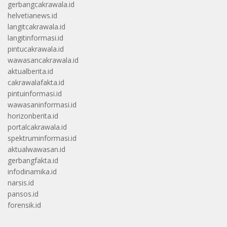
gerbangcakrawala.id
helvetianews.id
langitcakrawala.id
langitinformasi.id
pintucakrawala.id
wawasancakrawala.id
aktualberita.id
cakrawalafakta.id
pintuinformasi.id
wawasaninformasi.id
horizonberita.id
portalcakrawala.id
spektruminformasi.id
aktualwawasan.id
gerbangfakta.id
infodinamika.id
narsis.id
pansos.id
forensik.id