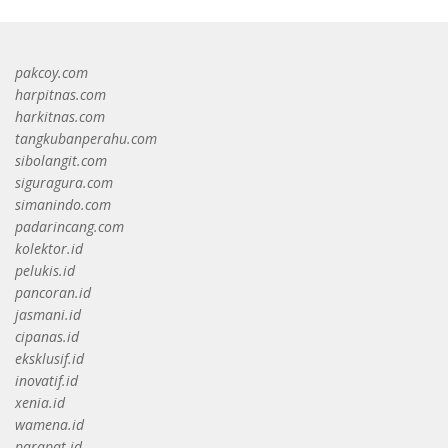
pakcoy.com
harpitnas.com
harkitnas.com
tangkubanperahu.com
sibolangit.com
siguragura.com
simanindo.com
padarincang.com
kolektor.id
pelukis.id
pancoran.id
jasmani.id
cipanas.id
eksklusif.id
inovatif.id
xenia.id
wamena.id
parapat.id