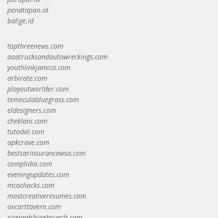
penatapan.id
balige.id
topthreenews.com
aaatrucksandautowreckings.com
youthlinkjamica.com
arbirate.com
playoutworlder.com
temeculabluegrass.com
eldesigners.com
cheklani.com
totodal.com
apkcrave.com
bestcarinsurancewsa.com
complidia.com
eveningupdates.com
mcochacks.com
mostcreativeresumes.com
oxcarttavern.com
riceandshinebrunch.com