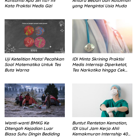
Konsumsi Apa Sih Itu? Ini
Antara Beban dan Autoimun
Kata Praktisi Medis Gizi
yang Mengintai Usia Muda
Uji Ketelitian Mata! Pecahkan
IDI Minta Skrining Praktisi
Soal Matematika Untuk Tes
Medis Internsip Diperketat,
Buta Warna
Tes Narkotika hingga Cek
PMS
Wanti-wanti BMKG Ke
Buntut Rentetan Kematian,
Ditengah Kejadian Luar
IDI Usul Jam Kerja Ahli
Biasa Suhu Dingin Bediding
Kemakmuran Internship 40