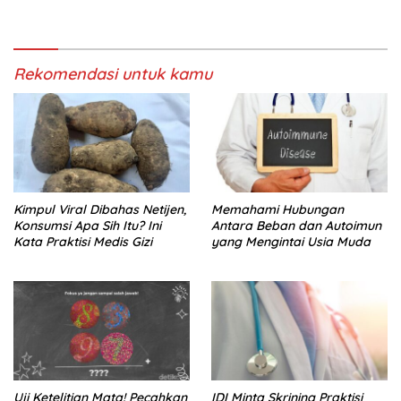
Jam Per Minggu
Rekomendasi untuk kamu
Kimpul Viral Dibahas Netijen,
Memahami Hubungan
Konsumsi Apa Sih Itu? Ini
Antara Beban dan Autoimun
Kata Praktisi Medis Gizi
yang Mengintai Usia Muda
Uji Ketelitian Mata! Pecahkan
IDI Minta Skrining Praktisi