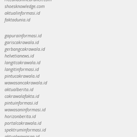
shoesknowledge.com
aktualinformasi.id
faktadunia.id
gapurainformasi.id
gariscakrawala.id
gerbangcakrawala.id
helvetianews.id
langitcakrawala.id
langitinformasi.id
pintucakrawala.id
wawasancakrawala.id
aktualberita.id
cakrawalafakta.id
pintuinformasi.id
wawasaninformasi.id
horizonberita.id
portalcakrawala.id
spektruminformasi.id
aktualwawasan.id