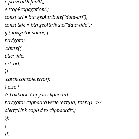
e.preventDefault();
e.stopPropagation();
const url = btn.getAttribute(“data-url”);
const title = btn.getAttribute(“data-title”);
if (navigator.share) {
navigator
.share({
title: title,
url: url,
})
.catch(console.error);
} else {
// Fallback: Copy to clipboard
navigator.clipboard.writeText(url).then(() => {
alert(“Link copied to clipboard!”);
});
}
});