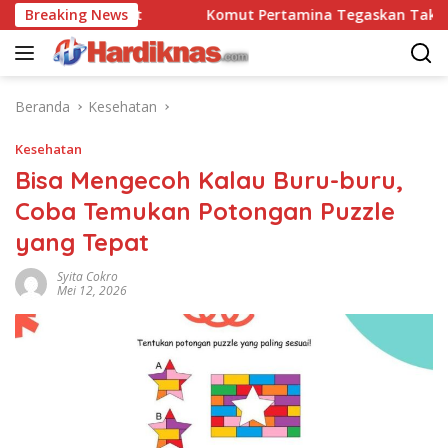
Langsung
o 90 Pasgat
Breaking News
Komut Pertamina Tegaskan Tak Boleh Ad
ke
konten
Beranda
Kesehatan
Kesehatan
Bisa Mengecoh Kalau Buru-buru,
Coba Temukan Potongan Puzzle
yang Tepat
Syita Cokro
Mei 12, 2026