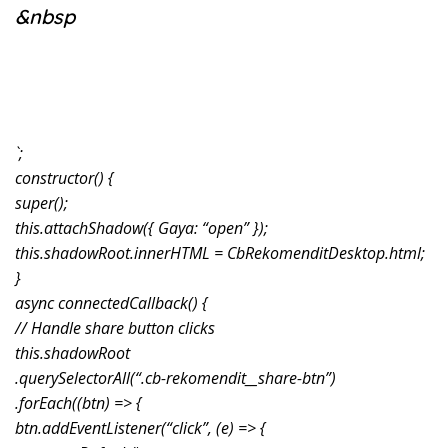
&nbsp
`;
constructor() {
super();
this.attachShadow({ Gaya: “open” });
this.shadowRoot.innerHTML = CbRekomenditDesktop.html;
}
async connectedCallback() {
// Handle share button clicks
this.shadowRoot
.querySelectorAll(“.cb-rekomendit__share-btn”)
.forEach((btn) => {
btn.addEventListener(“click”, (e) => {