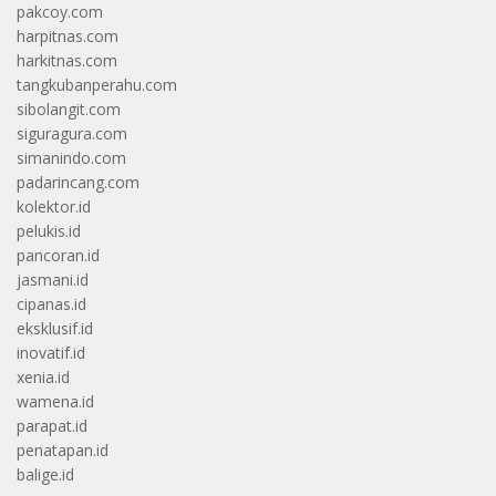
pakcoy.com
harpitnas.com
harkitnas.com
tangkubanperahu.com
sibolangit.com
siguragura.com
simanindo.com
padarincang.com
kolektor.id
pelukis.id
pancoran.id
jasmani.id
cipanas.id
eksklusif.id
inovatif.id
xenia.id
wamena.id
parapat.id
penatapan.id
balige.id