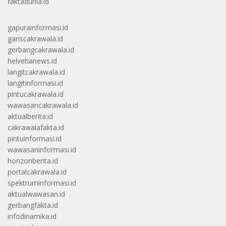
faktadunia.id
gapurainformasi.id
gariscakrawala.id
gerbangcakrawala.id
helvetianews.id
langitcakrawala.id
langitinformasi.id
pintucakrawala.id
wawasancakrawala.id
aktualberita.id
cakrawalafakta.id
pintuinformasi.id
wawasaninformasi.id
horizonberita.id
portalcakrawala.id
spektruminformasi.id
aktualwawasan.id
gerbangfakta.id
infodinamika.id