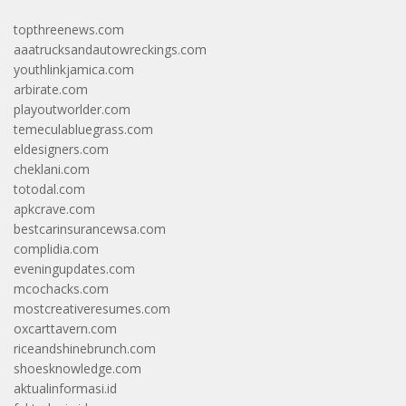
topthreenews.com
aaatrucksandautowreckings.com
youthlinkjamica.com
arbirate.com
playoutworlder.com
temeculabluegrass.com
eldesigners.com
cheklani.com
totodal.com
apkcrave.com
bestcarinsurancewsa.com
complidia.com
eveningupdates.com
mcochacks.com
mostcreativeresumes.com
oxcarttavern.com
riceandshinebrunch.com
shoesknowledge.com
aktualinformasi.id