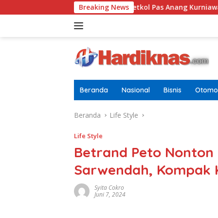
Langsung
i Pria Dewasa
Letkol Pas Anang Kurniawan Resmi Jaba
Breaking News
ke
konten
Beranda
Nasional
Bisnis
Otomot
Beranda
Life Style
Life Style
Betrand Peto Nonton 
Sarwendah, Kompak 
Syita Cokro
Juni 7, 2024