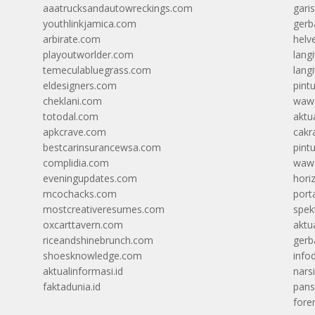
aaatrucksandautowreckings.com
gari
youthlinkjamica.com
gerb
arbirate.com
helv
playoutworlder.com
lang
temeculabluegrass.com
langi
eldesigners.com
pint
cheklani.com
wawa
totodal.com
aktua
apkcrave.com
cakr
bestcarinsurancewsa.com
pint
complidia.com
wawa
eveningupdates.com
hori
mcochacks.com
port
mostcreativeresumes.com
spek
oxcarttavern.com
aktu
riceandshinebrunch.com
gerb
shoesknowledge.com
info
aktualinformasi.id
narsi
faktadunia.id
pans
foren