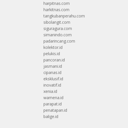
harpitnas.com
harkitnas.com
tangkubanperahu.com
sibolangit.com
siguragura.com
simanindo.com
padarincang.com
kolektor.id
pelukis.id
pancoran.id
jasmani.id
cipanas.id
eksklusif.id
inovatif.id
xenia.id
wamena.id
parapat.id
penatapan.id
balige.id