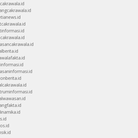
scakrawala.id
angcakrawala.id
etianews.id
itcakrawala.id
tinformasi.id
ucakrawala.id
sancakrawala.id
lberita.id
awalafakta.id
uinformasi.id
saninformasi.id
zonberita.id
alcakrawala.id
truminformasi.id
alwawasan.id
angfakta.id
dinamika.id
s.id
os.id
sik.id