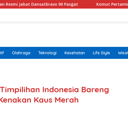
t Dansatbravo 90 Pasgat
Komut Pertamina Tegaskan T
if
Olahraga
Teknologi
Kesehatan
Life Style
Wisa
band
Timpilihan Indonesia Bareng
Kenakan Kaus Merah