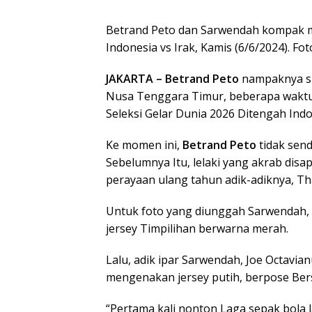
Betrand Peto dan Sarwendah kompak 
Indonesia vs Irak, Kamis (6/6/2024). Fo
JAKARTA – Betrand Peto
nampaknya su
Nusa Tenggara Timur, beberapa waktu l
Seleksi Gelar Dunia 2026 Ditengah Indon
Ke momen ini,
Betrand Peto
tidak send
Sebelumnya Itu, lelaki yang akrab disap
perayaan ulang tahun adik-adiknya, Tha
Untuk foto yang diunggah Sarwendah
jersey Timpilihan berwarna merah.
Lalu, adik ipar Sarwendah, Joe Octavia
mengenakan jersey putih, berpose Ber
“Pertama kali nonton Laga sepak bola 