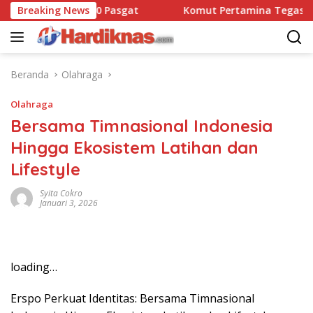
Langsung
Dansatbravo 90 Pasgat
Breaking News
Komut Pertamina Tegaskan Tak
ke
konten
Beranda
Olahraga
Olahraga
Bersama Timnasional Indonesia
Hingga Ekosistem Latihan dan
Lifestyle
Syita Cokro
Januari 3, 2026
loading…
Erspo Perkuat Identitas: Bersama Timnasional