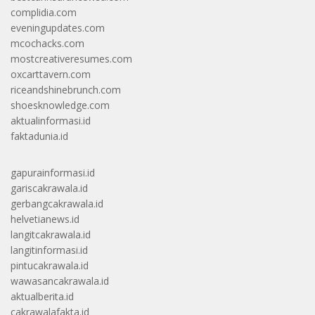
complidia.com
eveningupdates.com
mcochacks.com
mostcreativeresumes.com
oxcarttavern.com
riceandshinebrunch.com
shoesknowledge.com
aktualinformasi.id
faktadunia.id
gapurainformasi.id
gariscakrawala.id
gerbangcakrawala.id
helvetianews.id
langitcakrawala.id
langitinformasi.id
pintucakrawala.id
wawasancakrawala.id
aktualberita.id
cakrawalafakta.id