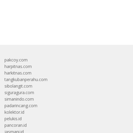
bandar besar starlight princess1000 bagi bonus
pakcoy.com
harpitnas.com
harkitnas.com
tangkubanperahu.com
sibolangit.com
siguragura.com
simanindo.com
padarincang.com
kolektor.id
pelukis.id
pancoran.id
jasmani.id