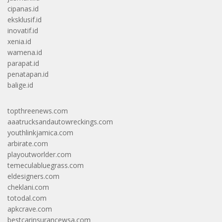
cipanas.id
eksklusif.id
inovatif.id
xenia.id
wamena.id
parapat.id
penatapan.id
balige.id
topthreenews.com
aaatrucksandautowreckings.com
youthlinkjamica.com
arbirate.com
playoutworlder.com
temeculabluegrass.com
eldesigners.com
cheklani.com
totodal.com
apkcrave.com
bestcarinsurancewsa.com