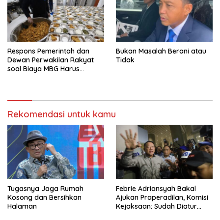
Respons Pemerintah dan
Bukan Masalah Berani atau
Dewan Perwakilan Rakyat
Tidak
soal Biaya MBG Harus
Dipisah Di Biaya
Pembelajaran
Rekomendasi untuk kamu
Tugasnya Jaga Rumah
Febrie Adriansyah Bakal
Kosong dan Bersihkan
Ajukan Praperadilan, Komisi
Halaman
Kejaksaan: Sudah Diatur
Hukum Kegiatan