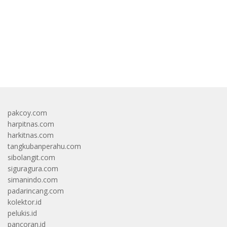
bandar besar starlight princess1000 bagi bonus
pakcoy.com
harpitnas.com
harkitnas.com
tangkubanperahu.com
sibolangit.com
siguragura.com
simanindo.com
padarincang.com
kolektor.id
pelukis.id
pancoran.id