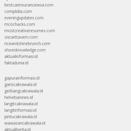
bestcarinsurancewsa.com
complidia.com
eveningupdates.com
mcochacks.com
mostcreativeresumes.com
oxcarttavern.com
riceandshinebrunch.com
shoesknowledge.com
aktualinformasi.id
faktadunia.id
gapurainformasi.id
gariscakrawala.id
gerbangcakrawala.id
helvetianews.id
langitcakrawala.id
langitinformasi.id
pintucakrawala.id
wawasancakrawala.id
aktualberita.id