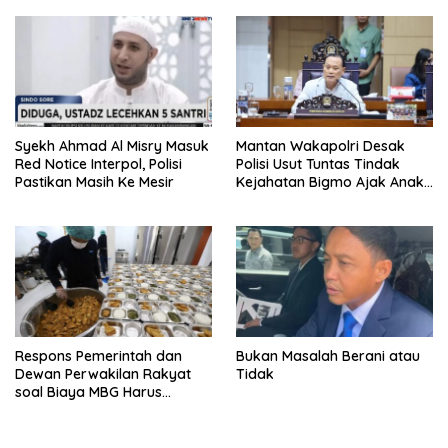
Syekh Ahmad Al Misry Masuk
Mantan Wakapolri Desak
Red Notice Interpol, Polisi
Polisi Usut Tuntas Tindak
Pastikan Masih Ke Mesir
Kejahatan Bigmo Ajak Anak
Di Bawah Umur Promosikan
Vape
Respons Pemerintah dan
Bukan Masalah Berani atau
Dewan Perwakilan Rakyat
Tidak
soal Biaya MBG Harus
Dipisah Di Biaya
Pembelajaran