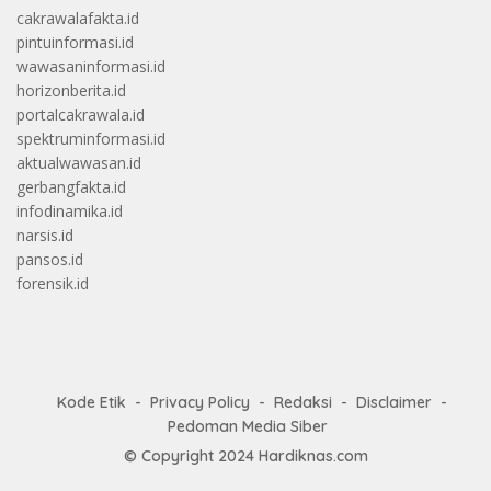
cakrawalafakta.id
pintuinformasi.id
wawasaninformasi.id
horizonberita.id
portalcakrawala.id
spektruminformasi.id
aktualwawasan.id
gerbangfakta.id
infodinamika.id
narsis.id
pansos.id
forensik.id
Kode Etik
Privacy Policy
Redaksi
Disclaimer
Pedoman Media Siber
© Copyright 2024
Hardiknas.com