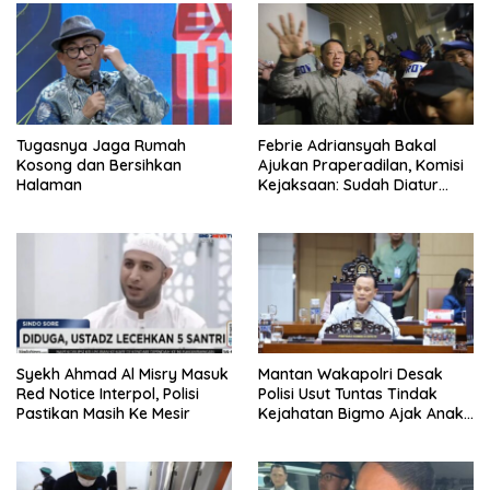
Tugasnya Jaga Rumah
Febrie Adriansyah Bakal
Kosong dan Bersihkan
Ajukan Praperadilan, Komisi
Halaman
Kejaksaan: Sudah Diatur
Hukum Kegiatan
Syekh Ahmad Al Misry Masuk
Mantan Wakapolri Desak
Red Notice Interpol, Polisi
Polisi Usut Tuntas Tindak
Pastikan Masih Ke Mesir
Kejahatan Bigmo Ajak Anak
Di Bawah Umur Promosikan
Vape