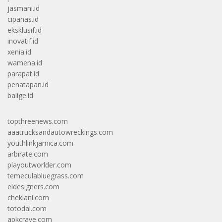
jasmani.id
cipanas.id
eksklusif.id
inovatif.id
xenia.id
wamena.id
parapat.id
penatapan.id
balige.id
topthreenews.com
aaatrucksandautowreckings.com
youthlinkjamica.com
arbirate.com
playoutworlder.com
temeculabluegrass.com
eldesigners.com
cheklani.com
totodal.com
apkcrave.com