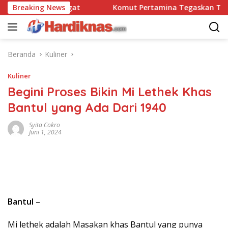
Langsung
avo 90 Pasgat
Breaking News
Komut Pertamina Tegaskan Tak Boleh 
ke
konten
Beranda
Kuliner
Kuliner
Begini Proses Bikin Mi Lethek Khas
Bantul yang Ada Dari 1940
Syita Cokro
Juni 1, 2024
Bantul
–
Mi lethek adalah Masakan khas Bantul yang punya