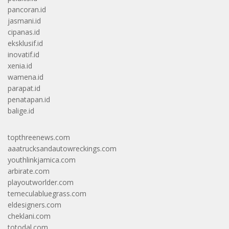
pancoran.id
jasmani.id
cipanas.id
eksklusif.id
inovatif.id
xenia.id
wamena.id
parapat.id
penatapan.id
balige.id
topthreenews.com
aaatrucksandautowreckings.com
youthlinkjamica.com
arbirate.com
playoutworlder.com
temeculabluegrass.com
eldesigners.com
cheklani.com
totodal.com