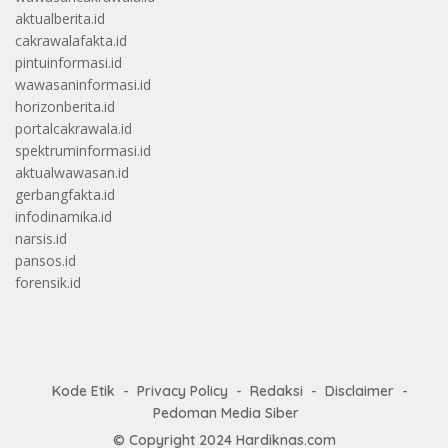
aktualberita.id
cakrawalafakta.id
pintuinformasi.id
wawasaninformasi.id
horizonberita.id
portalcakrawala.id
spektruminformasi.id
aktualwawasan.id
gerbangfakta.id
infodinamika.id
narsis.id
pansos.id
forensik.id
Kode Etik
Privacy Policy
Redaksi
Disclaimer
Pedoman Media Siber
© Copyright 2024
Hardiknas.com