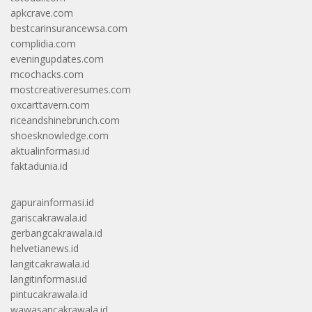
apkcrave.com
bestcarinsurancewsa.com
complidia.com
eveningupdates.com
mcochacks.com
mostcreativeresumes.com
oxcarttavern.com
riceandshinebrunch.com
shoesknowledge.com
aktualinformasi.id
faktadunia.id
gapurainformasi.id
gariscakrawala.id
gerbangcakrawala.id
helvetianews.id
langitcakrawala.id
langitinformasi.id
pintucakrawala.id
wawasancakrawala.id