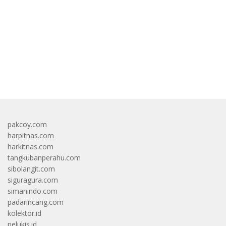
bandar besar starlight princess1000 bagi bonus
pakcoy.com
harpitnas.com
harkitnas.com
tangkubanperahu.com
sibolangit.com
siguragura.com
simanindo.com
padarincang.com
kolektor.id
pelukis.id