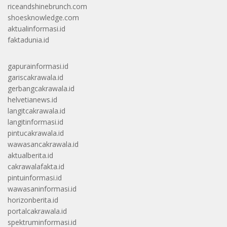
riceandshinebrunch.com
shoesknowledge.com
aktualinformasi.id
faktadunia.id
gapurainformasi.id
gariscakrawala.id
gerbangcakrawala.id
helvetianews.id
langitcakrawala.id
langitinformasi.id
pintucakrawala.id
wawasancakrawala.id
aktualberita.id
cakrawalafakta.id
pintuinformasi.id
wawasaninformasi.id
horizonberita.id
portalcakrawala.id
spektruminformasi.id