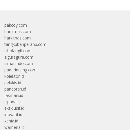
pakcoy.com
harpitnas.com
harkitnas.com
tangkubanperahu.com
sibolangit.com
siguragura.com
simanindo.com
padarincang.com
kolektor.id
pelukis.id
pancoran.id
jasmani.id
cipanas.id
eksklusif.id
inovatif.id
xenia.id
wamena.id