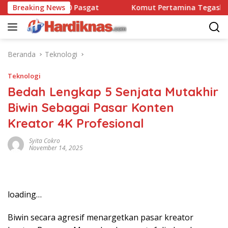
Langsung
Dansatbravo 90 Pasgat
Breaking News
Komut Pertamina Tegaskan Tak
ke
konten
Beranda
Teknologi
Teknologi
Bedah Lengkap 5 Senjata Mutakhir
Biwin Sebagai Pasar Konten
Kreator 4K Profesional
Syita Cokro
November 14, 2025
loading…
Biwin secara agresif menargetkan pasar kreator