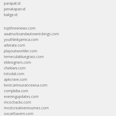
parapat.id
penatapan.id
balige.id
topthreenews.com
aaatrucksandautowreckings.com
youthlinkjamica.com
arbirate.com
playoutworlder.com
temeculabluegrass.com
eldesigners.com
cheklani.com
totodal.com
apkcrave.com
bestcarinsurancewsa.com
complidia.com
eveningupdates.com
mcochacks.com
mostcreativeresumes.com
oxcarttavern.com