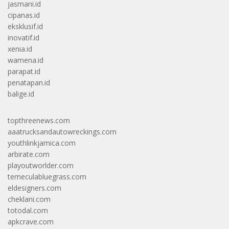
jasmani.id
cipanas.id
eksklusif.id
inovatif.id
xenia.id
wamena.id
parapat.id
penatapan.id
balige.id
topthreenews.com
aaatrucksandautowreckings.com
youthlinkjamica.com
arbirate.com
playoutworlder.com
temeculabluegrass.com
eldesigners.com
cheklani.com
totodal.com
apkcrave.com