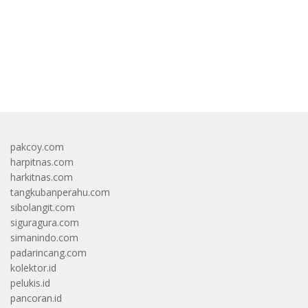
bandar besar starlight princess1000 bagi bonus
pakcoy.com
harpitnas.com
harkitnas.com
tangkubanperahu.com
sibolangit.com
siguragura.com
simanindo.com
padarincang.com
kolektor.id
pelukis.id
pancoran.id