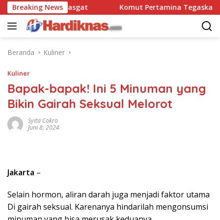
Langsung
satbravo 90 Pasgat
Breaking News
Komut Pertamina Tegaskan Tak B
ke
konten
Beranda
Kuliner
Kuliner
Bapak-bapak! Ini 5 Minuman yang
Bikin Gairah Seksual Melorot
Syita Cokro
Juni 8, 2024
Jakarta
–
Selain hormon, aliran darah juga menjadi faktor utama
Di gairah seksual. Karenanya hindarilah mengonsumsi
minuman yang bisa merusak keduanya.