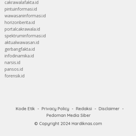
cakrawalafakta.id
pintuinformasi.id
wawasaninformasi.id
horizonberita.id
portalcakrawala.id
spektruminformasi.id
aktualwawasan.id
gerbangfakta.id
infodinamika.id
narsis.id
pansos.id
forensik.id
Kode Etik
Privacy Policy
Redaksi
Disclaimer
Pedoman Media Siber
© Copyright 2024
Hardiknas.com