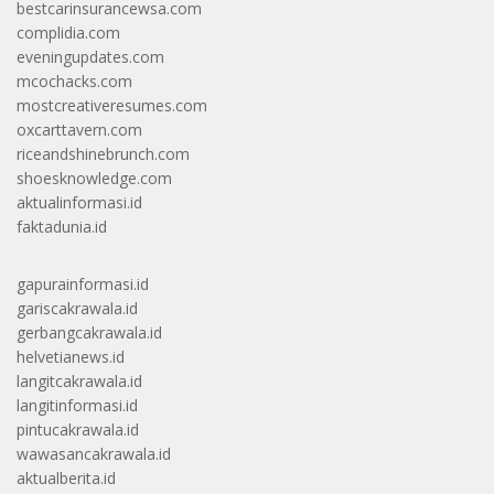
bestcarinsurancewsa.com
complidia.com
eveningupdates.com
mcochacks.com
mostcreativeresumes.com
oxcarttavern.com
riceandshinebrunch.com
shoesknowledge.com
aktualinformasi.id
faktadunia.id
gapurainformasi.id
gariscakrawala.id
gerbangcakrawala.id
helvetianews.id
langitcakrawala.id
langitinformasi.id
pintucakrawala.id
wawasancakrawala.id
aktualberita.id