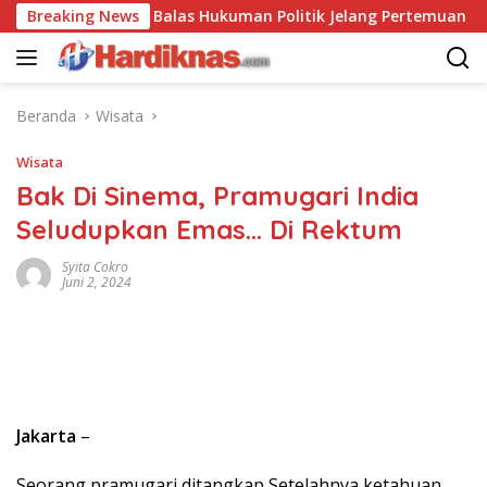
Langsung
-China Saling Balas Hukuman Politik Jelang Pertemuan Trump da
Breaking News
ke
konten
Beranda
Wisata
Wisata
Bak Di Sinema, Pramugari India
Seludupkan Emas… Di Rektum
Syita Cokro
Juni 2, 2024
Jakarta
–
Seorang pramugari ditangkap Setelahnya ketahuan