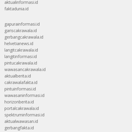
aktualinformasi.id
faktadunia.id
gapurainformasi.id
gariscakrawala.id
gerbangcakrawala.id
helvetianews.id
langitcakrawala.id
langitinformasi.id
pintucakrawala.id
wawasancakrawala.id
aktualberita.id
cakrawalafakta.id
pintuinformasi.id
wawasaninformasi.id
horizonberita.id
portalcakrawala.id
spektruminformasi.id
aktualwawasan.id
gerbangfakta.id