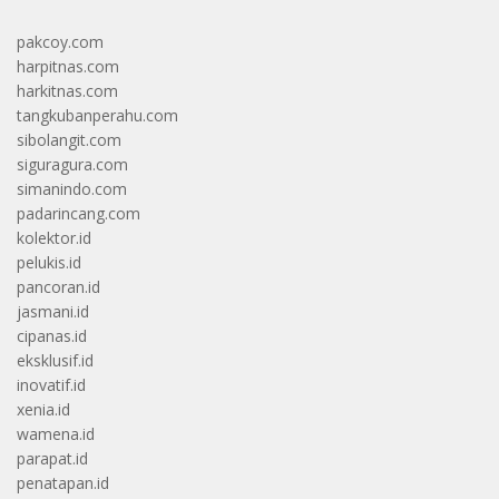
pakcoy.com
harpitnas.com
harkitnas.com
tangkubanperahu.com
sibolangit.com
siguragura.com
simanindo.com
padarincang.com
kolektor.id
pelukis.id
pancoran.id
jasmani.id
cipanas.id
eksklusif.id
inovatif.id
xenia.id
wamena.id
parapat.id
penatapan.id