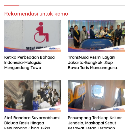
Rekomendasi untuk kamu
Ketika Perbedaan Bahasa
TransNusa Resmi Layani
Indonesia-Malaysia
Jakarta-Bangkok, Siap
Mengundang Tawa
Bawa Turis Mancanegara
Hingga Indonesia
Staf Bandara Suvarnabhumi
Penumpang Terhisap Keluar
Diduga Rasis Hingga
Jendela, Maskapai Sebut
Penumpang China, Bikin
Pesawat Tetap Teraman