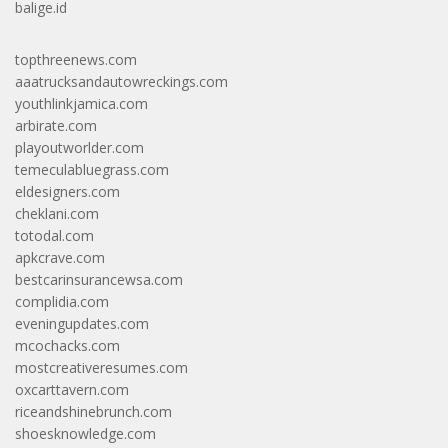
balige.id
topthreenews.com
aaatrucksandautowreckings.com
youthlinkjamica.com
arbirate.com
playoutworlder.com
temeculabluegrass.com
eldesigners.com
cheklani.com
totodal.com
apkcrave.com
bestcarinsurancewsa.com
complidia.com
eveningupdates.com
mcochacks.com
mostcreativeresumes.com
oxcarttavern.com
riceandshinebrunch.com
shoesknowledge.com