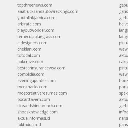
topthreenews.com
gapu
aaatrucksandautowreckings.com
gari
youthlinkjamica.com
gerb
arbirate.com
helv
playoutworlder.com
lang
temeculabluegrass.com
langi
eldesigners.com
pint
cheklani.com
wawa
totodal.com
aktua
apkcrave.com
cakr
bestcarinsurancewsa.com
pint
complidia.com
wawa
eveningupdates.com
hori
mcochacks.com
port
mostcreativeresumes.com
spek
oxcarttavern.com
aktu
riceandshinebrunch.com
gerb
shoesknowledge.com
info
aktualinformasi.id
narsi
faktadunia.id
pans