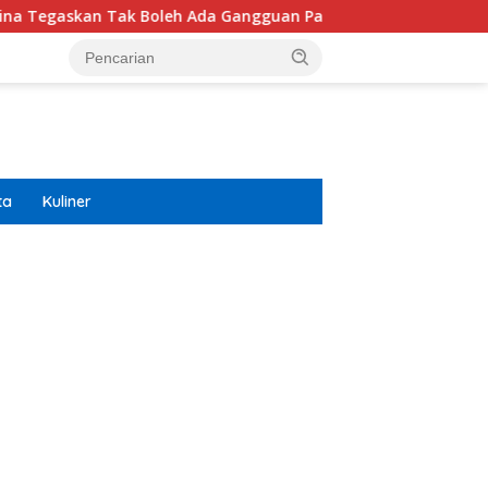
 Tak Boleh Ada Gangguan Pasokan
Isuzu Pajang Modif
ta
Kuliner
ar besar starlight princess1000 bagi bonus