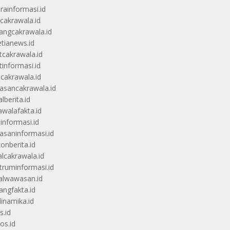
rainformasi.id
scakrawala.id
angcakrawala.id
etianews.id
itcakrawala.id
tinformasi.id
ucakrawala.id
sancakrawala.id
lberita.id
awalafakta.id
uinformasi.id
saninformasi.id
zonberita.id
alcakrawala.id
truminformasi.id
alwawasan.id
angfakta.id
dinamika.id
s.id
os.id