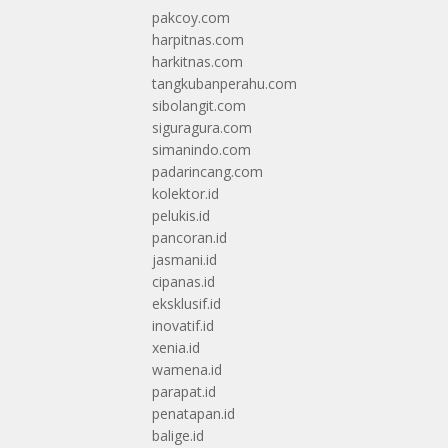
pakcoy.com
harpitnas.com
harkitnas.com
tangkubanperahu.com
sibolangit.com
siguragura.com
simanindo.com
padarincang.com
kolektor.id
pelukis.id
pancoran.id
jasmani.id
cipanas.id
eksklusif.id
inovatif.id
xenia.id
wamena.id
parapat.id
penatapan.id
balige.id