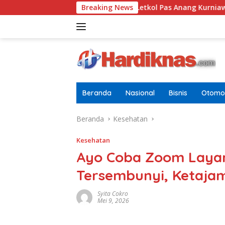
Langsung
agai Pria Dewasa
Breaking News
Letkol Pas Anang Kurniawan Resmi J
ke
konten
Beranda
Nasional
Bisnis
Otomot
Beranda
Kesehatan
Kesehatan
Ayo Coba Zoom Laya
Tersembunyi, Ketajam
Syita Cokro
Mei 9, 2026