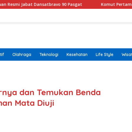
abat Dansatbravo 90 Pasgat
Komut Pertamina Tegaskan
if
Olahraga
Teknologi
Kesehatan
Life Style
Wisa
band
rnya dan Temukan Benda
an Mata Diuji