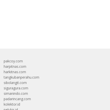
bandar besar starlight princess1000 bagi bonus
pakcoy.com
harpitnas.com
harkitnas.com
tangkubanperahu.com
sibolangit.com
siguragura.com
simanindo.com
padarincang.com
kolektor.id
pelukis.id