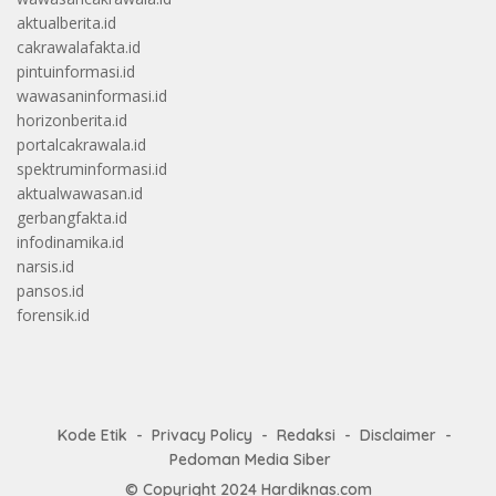
aktualberita.id
cakrawalafakta.id
pintuinformasi.id
wawasaninformasi.id
horizonberita.id
portalcakrawala.id
spektruminformasi.id
aktualwawasan.id
gerbangfakta.id
infodinamika.id
narsis.id
pansos.id
forensik.id
Kode Etik
Privacy Policy
Redaksi
Disclaimer
Pedoman Media Siber
© Copyright 2024
Hardiknas.com