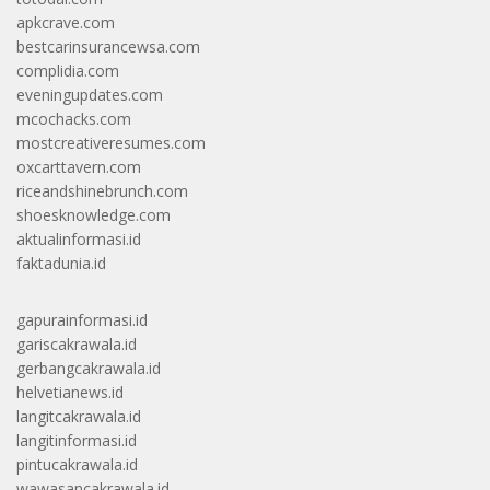
apkcrave.com
bestcarinsurancewsa.com
complidia.com
eveningupdates.com
mcochacks.com
mostcreativeresumes.com
oxcarttavern.com
riceandshinebrunch.com
shoesknowledge.com
aktualinformasi.id
faktadunia.id
gapurainformasi.id
gariscakrawala.id
gerbangcakrawala.id
helvetianews.id
langitcakrawala.id
langitinformasi.id
pintucakrawala.id
wawasancakrawala.id