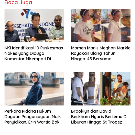
Baca Juga
KKI Identifikasi 10 Puskesmas
Momen Manis Meghan Markle
Nakes yang Diduga
Rayakan Ulang Tahun
Komentar Nirempati Di
Hingga-45 Bersama
Pasien BPJS
Pengeran Harry
Perkara Pidana Hukum
Brooklyn dan David
Dugaan Penganiayaan Naik
Beckham Nyaris Bertemu Di
Penyidikan, Erin Wartia Bakal
Liburan Hingga St Tropez
Diperiksa