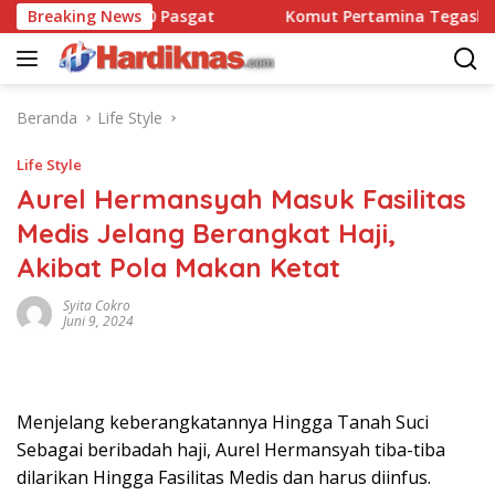
Langsung
ansatbravo 90 Pasgat
Breaking News
Komut Pertamina Tegaskan Tak
ke
konten
Beranda
Life Style
Life Style
Aurel Hermansyah Masuk Fasilitas
Medis Jelang Berangkat Haji,
Akibat Pola Makan Ketat
Syita Cokro
Juni 9, 2024
Menjelang keberangkatannya Hingga Tanah Suci
Sebagai beribadah haji, Aurel Hermansyah tiba-tiba
dilarikan Hingga Fasilitas Medis dan harus diinfus.