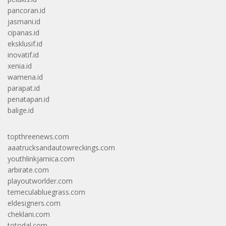
pancoran.id
jasmani.id
cipanas.id
eksklusif.id
inovatif.id
xenia.id
wamena.id
parapat.id
penatapan.id
balige.id
topthreenews.com
aaatrucksandautowreckings.com
youthlinkjamica.com
arbirate.com
playoutworlder.com
temeculabluegrass.com
eldesigners.com
cheklani.com
totodal.com