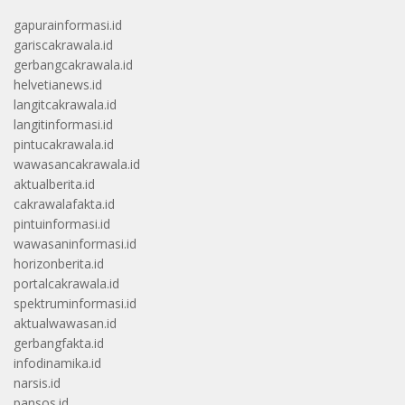
gapurainformasi.id
gariscakrawala.id
gerbangcakrawala.id
helvetianews.id
langitcakrawala.id
langitinformasi.id
pintucakrawala.id
wawasancakrawala.id
aktualberita.id
cakrawalafakta.id
pintuinformasi.id
wawasaninformasi.id
horizonberita.id
portalcakrawala.id
spektruminformasi.id
aktualwawasan.id
gerbangfakta.id
infodinamika.id
narsis.id
pansos.id