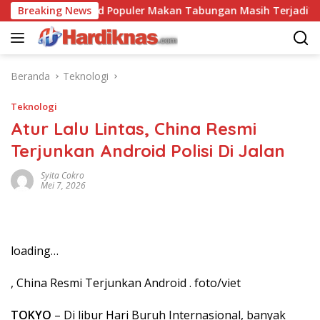
Langsung
Breaking News
Trend Populer Makan Tabungan Masih Terjadi? Ekono
ke
konten
Beranda
Teknologi
Teknologi
Atur Lalu Lintas, China Resmi
Terjunkan Android Polisi Di Jalan
Syita Cokro
Mei 7, 2026
loading…
, China Resmi Terjunkan Android . foto/viet
TOKYO
– Di libur Hari Buruh Internasional, banyak