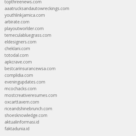
topthreenews.com
aaatrucksandautowreckings.com
youthlinkjamica.com
arbirate.com
playoutworlder.com
temeculabluegrass.com
eldesigners.com
cheklani.com
totodal.com
apkcrave.com
bestcarinsurancewsa.com
complidia.com
eveningupdates.com
mcochacks.com
mostcreativeresumes.com
oxcarttavern.com
riceandshinebrunch.com
shoesknowledge.com
aktualinformasi.id
faktadunia.id