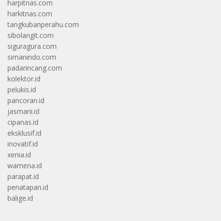
harpitnas.com
harkitnas.com
tangkubanperahu.com
sibolangit.com
siguragura.com
simanindo.com
padarincang.com
kolektor.id
pelukis.id
pancoran.id
jasmani.id
cipanas.id
eksklusif.id
inovatif.id
xenia.id
wamena.id
parapat.id
penatapan.id
balige.id