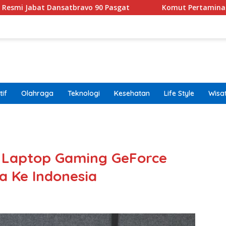
nsatbravo 90 Pasgat
Komut Pertamina Tegaskan Tak B
if
Olahraga
Teknologi
Kesehatan
Life Style
Wisa
band
 Laptop Gaming GeForce
a Ke Indonesia