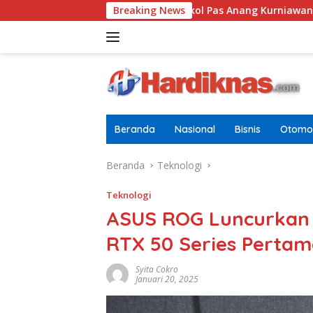
Langsung
ria Dewasa
Letkol Pas Anang Kurniawan Resmi Jabat Da
Breaking News
ke
konten
Beranda
Nasional
Bisnis
Otomot
Beranda
Teknologi
Teknologi
ASUS ROG Luncurkan
RTX 50 Series Pertam
Syita Cokro
Januari 20, 2025