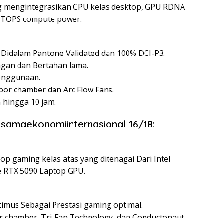
g mengintegrasikan CPU kelas desktop, GPU RDNA
0 TOPS compute power.
 Didalam Pantone Validated dan 100% DCI-P3.
ngan dan Bertahan lama.
penggunaan.
por chamber dan Arc Flow Fans.
 hingga 10 jam.
asamaekonomiinternasional 16/18:
l
top gaming kelas atas yang ditenagai Dari Intel
e RTX 5090 Laptop GPU.
imus Sebagai Prestasi gaming optimal.
or chamber, Tri-Fan Technology, dan Conductonaut