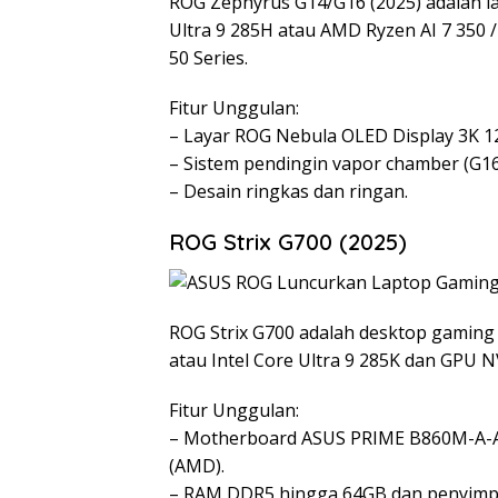
ROG Zephyrus G14/G16 (2025) adalah la
Ultra 9 285H atau AMD Ryzen AI 7 350 
50 Series.
Fitur Unggulan:
– Layar ROG Nebula OLED Display 3K 12
– Sistem pendingin vapor chamber (G16)
– Desain ringkas dan ringan.
ROG Strix G700 (2025)
ROG Strix G700 adalah desktop gaming
atau Intel Core Ultra 9 285K dan GPU N
Fitur Unggulan:
– Motherboard ASUS PRIME B860M-A-AX6
(AMD).
– RAM DDR5 hingga 64GB dan penyimp