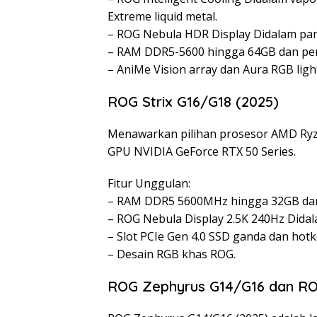
Extreme liquid metal.
– ROG Nebula HDR Display Didalam pan
– RAM DDR5-5600 hingga 64GB dan pe
– AniMe Vision array dan Aura RGB ligh
ROG Strix G16/G18 (2025)
Menawarkan pilihan prosesor AMD Ryze
GPU NVIDIA GeForce RTX 50 Series.
Fitur Unggulan:
– RAM DDR5 5600MHz hingga 32GB dan 
– ROG Nebula Display 2.5K 240Hz Didal
– Slot PCIe Gen 4.0 SSD ganda dan hotk
– Desain RGB khas ROG.
ROG Zephyrus G14/G16 dan RO