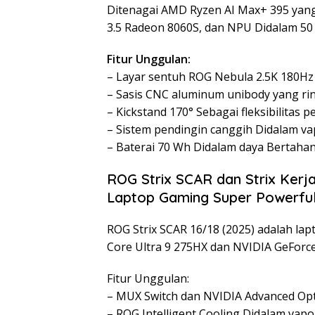
Ditenagai AMD Ryzen AI Max+ 395 yan
3.5 Radeon 8060S, dan NPU Didalam 5
Fitur Unggulan:
– Layar sentuh ROG Nebula 2.5K 180Hz
– Sasis CNC aluminum unibody yang ri
– Kickstand 170° Sebagai fleksibilitas 
– Sistem pendingin canggih Didalam va
– Baterai 70 Wh Didalam daya Bertahan
ROG Strix SCAR dan Strix Kerj
Laptop Gaming Super Powerfu
ROG Strix SCAR 16/18 (2025) adalah lap
Core Ultra 9 275HX dan NVIDIA GeForc
Fitur Unggulan:
– MUX Switch dan NVIDIA Advanced Opt
– ROG Intelligent Cooling Didalam vap