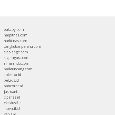
bandar besar starlight princess1000 bagi bonus
pakcoy.com
harpitnas.com
harkitnas.com
tangkubanperahu.com
sibolangit.com
siguragura.com
simanindo.com
padarincang.com
kolektor.id
pelukis.id
pancoran.id
jasmani.id
cipanas.id
eksklusif.id
inovatif.id
xenia.id