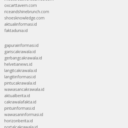
oxcarttavern.com
riceandshinebrunch.com
shoesknowledge.com
aktualinformasi.id
faktadunia.id
gapurainformasi.id
gariscakrawala.id
gerbangcakrawala.id
helvetianews.id
langitcakrawala.id
langitinformasi.id
pintucakrawala.id
wawasancakrawala.id
aktualberita.id
cakrawalafakta.id
pintuinformasi.id
wawasaninformasi.id
horizonberita.id
portalcakrawala.id