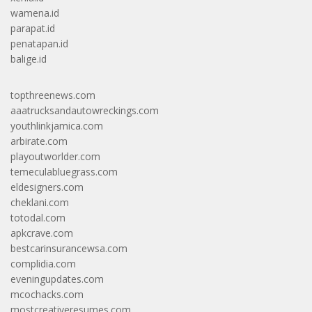
wamena.id
parapat.id
penatapan.id
balige.id
topthreenews.com
aaatrucksandautowreckings.com
youthlinkjamica.com
arbirate.com
playoutworlder.com
temeculabluegrass.com
eldesigners.com
cheklani.com
totodal.com
apkcrave.com
bestcarinsurancewsa.com
complidia.com
eveningupdates.com
mcochacks.com
mostcreativeresumes.com