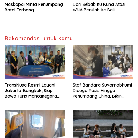
Maskapai Minta Penumpang
Dari Sebab Itu Kunci Atasi
Batal Terbang
WNA Berulah Ke Bali
Rekomendasi untuk kamu
TransNusa Resmi Layani
Staf Bandara Suvarnabhumi
Jakarta-Bangkok, Siap
Diduga Rasis Hingga
Bawa Turis Mancanegara
Penumpang China, Bikin
Hingga Indonesia
Gestur Mata Sipit