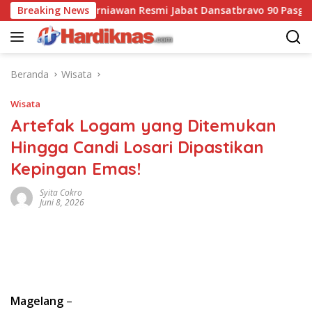
Langsung
Pas Anang Kurniawan Resmi Jabat Dansatbravo 90 Pasgat
Breaking News
ke
konten
Beranda
Wisata
Wisata
Artefak Logam yang Ditemukan
Hingga Candi Losari Dipastikan
Kepingan Emas!
Syita Cokro
Juni 8, 2026
Magelang
–