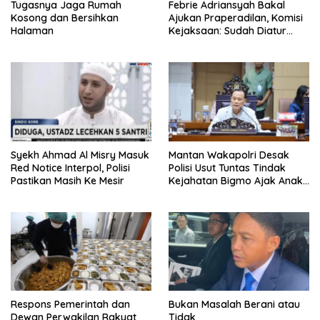
Tugasnya Jaga Rumah
Febrie Adriansyah Bakal
Kosong dan Bersihkan
Ajukan Praperadilan, Komisi
Halaman
Kejaksaan: Sudah Diatur
Hukum Kegiatan
Syekh Ahmad Al Misry Masuk
Mantan Wakapolri Desak
Red Notice Interpol, Polisi
Polisi Usut Tuntas Tindak
Pastikan Masih Ke Mesir
Kejahatan Bigmo Ajak Anak
Di Bawah Umur Promosikan
Vape
Respons Pemerintah dan
Bukan Masalah Berani atau
Dewan Perwakilan Rakyat
Tidak