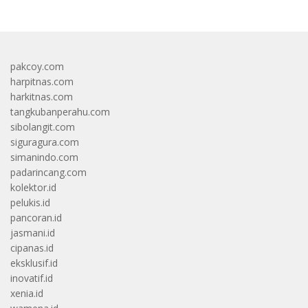
pakcoy.com
harpitnas.com
harkitnas.com
tangkubanperahu.com
sibolangit.com
siguragura.com
simanindo.com
padarincang.com
kolektor.id
pelukis.id
pancoran.id
jasmani.id
cipanas.id
eksklusif.id
inovatif.id
xenia.id