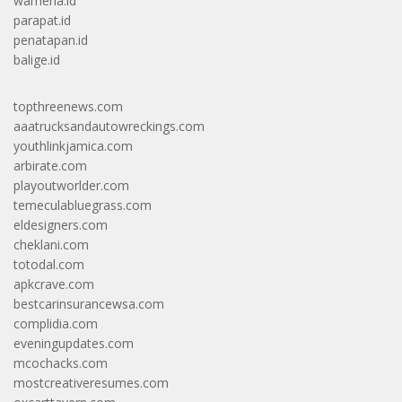
wamena.id
parapat.id
penatapan.id
balige.id
topthreenews.com
aaatrucksandautowreckings.com
youthlinkjamica.com
arbirate.com
playoutworlder.com
temeculabluegrass.com
eldesigners.com
cheklani.com
totodal.com
apkcrave.com
bestcarinsurancewsa.com
complidia.com
eveningupdates.com
mcochacks.com
mostcreativeresumes.com