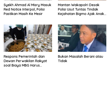
Syekh Ahmad Al Misry Masuk
Mantan Wakapolri Desak
Red Notice Interpol, Polisi
Polisi Usut Tuntas Tindak
Pastikan Masih Ke Mesir
Kejahatan Bigmo Ajak Anak
Di Bawah Umur Promosikan
Vape
Respons Pemerintah dan
Bukan Masalah Berani atau
Dewan Perwakilan Rakyat
Tidak
soal Biaya MBG Harus
Dipisah Di Biaya
Pembelajaran
bandar besar starlight princess1000 bagi bonus