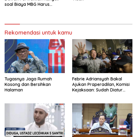
soal Biaya MBG Harus
Dipisah Di Biaya
Pembelajaran
Rekomendasi untuk kamu
Tugasnya Jaga Rumah
Febrie Adriansyah Bakal
Kosong dan Bersihkan
Ajukan Praperadilan, Komisi
Halaman
Kejaksaan: Sudah Diatur
Hukum Kegiatan