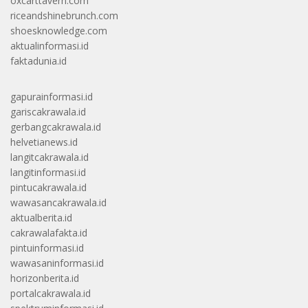
oxcarttavern.com
riceandshinebrunch.com
shoesknowledge.com
aktualinformasi.id
faktadunia.id
gapurainformasi.id
gariscakrawala.id
gerbangcakrawala.id
helvetianews.id
langitcakrawala.id
langitinformasi.id
pintucakrawala.id
wawasancakrawala.id
aktualberita.id
cakrawalafakta.id
pintuinformasi.id
wawasaninformasi.id
horizonberita.id
portalcakrawala.id