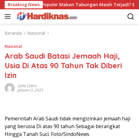
Langsung
Breaking News
Trend Populer Makan Tabungan Masih Terjadi? Ekonom 
ke
konten
Beranda
Nasional
Nasional
Arab Saudi Batasi Jemaah Haji,
Usia Di Atas 90 Tahun Tak Diberi
Izin
Syita Cokro
Januari 3, 2025
Pemerintah Arab Saudi tidak mengizinkan jemaah haji
yang berusia Di atas 90 tahun Sebagai berangkat
Hingga Tanah Suci. Foto/SindoNews