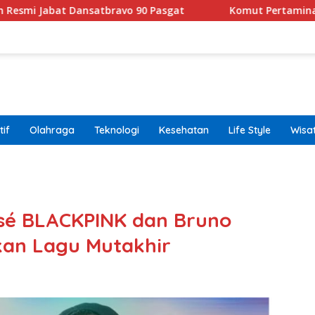
satbravo 90 Pasgat
Komut Pertamina Tegaskan Tak Bo
if
Olahraga
Teknologi
Kesehatan
Life Style
Wisa
band
osé BLACKPINK dan Bruno
pkan Lagu Mutakhir