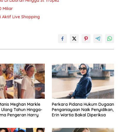
 Di Liburan Hingga St Tropez
 Miliar
 Aktif Live Shopping
anis Meghan Markle
Perkara Pidana Hukum Dugaan
 Ulang Tahun Hingga-
Penganiayaan Naik Penyidikan,
ama Pengeran Harry
Erin Wartia Bakal Diperiksa