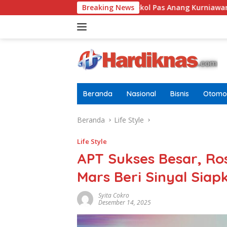
Langsung
ia Dewasa
Letkol Pas Anang Kurniawan Resmi Jabat Dan
Breaking News
ke
konten
Beranda
Nasional
Bisnis
Otomot
Beranda
Life Style
Life Style
APT Sukses Besar, R
Mars Beri Sinyal Sia
Syita Cokro
Desember 14, 2025