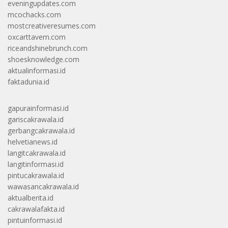
eveningupdates.com
mcochacks.com
mostcreativeresumes.com
oxcarttavern.com
riceandshinebrunch.com
shoesknowledge.com
aktualinformasi.id
faktadunia.id
gapurainformasi.id
gariscakrawala.id
gerbangcakrawala.id
helvetianews.id
langitcakrawala.id
langitinformasi.id
pintucakrawala.id
wawasancakrawala.id
aktualberita.id
cakrawalafakta.id
pintuinformasi.id