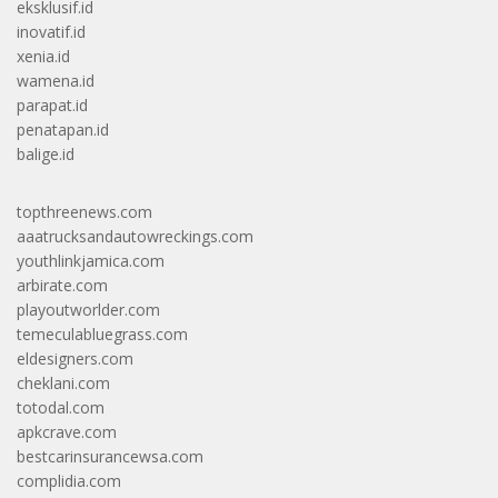
eksklusif.id
inovatif.id
xenia.id
wamena.id
parapat.id
penatapan.id
balige.id
topthreenews.com
aaatrucksandautowreckings.com
youthlinkjamica.com
arbirate.com
playoutworlder.com
temeculabluegrass.com
eldesigners.com
cheklani.com
totodal.com
apkcrave.com
bestcarinsurancewsa.com
complidia.com