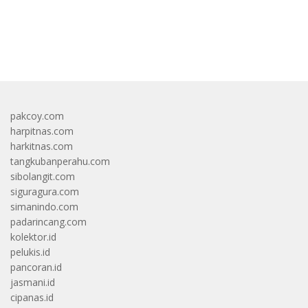
bandar besar starlight princess1000 bagi bonus
pakcoy.com
harpitnas.com
harkitnas.com
tangkubanperahu.com
sibolangit.com
siguragura.com
simanindo.com
padarincang.com
kolektor.id
pelukis.id
pancoran.id
jasmani.id
cipanas.id