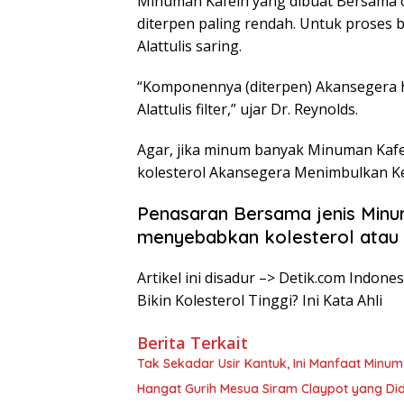
Minuman Kafein yang dibuat Bersama ca
diterpen paling rendah. Untuk proses 
Alattulis saring.
“Komponennya (diterpen) Akansegera h
Alattulis filter,” ujar Dr. Reynolds.
Agar, jika minum banyak Minuman Kafein
kolesterol Akansegera Menimbulkan K
Penasaran Bersama jenis Minum
menyebabkan kolesterol atau t
Artikel ini disadur –> Detik.com Indo
Bikin Kolesterol Tinggi? Ini Kata Ahli
Berita Terkait
Tak Sekadar Usir Kantuk, Ini Manfaat Minu
Hangat Gurih Mesua Siram Claypot yang Di