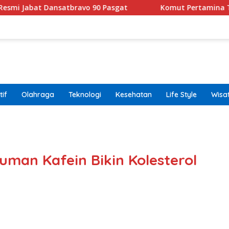
tbravo 90 Pasgat
Komut Pertamina Tegaskan Tak Bol
if
Olahraga
Teknologi
Kesehatan
Life Style
Wisa
band
man Kafein Bikin Kolesterol