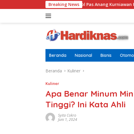
Langsung
 Dewasa
Letkol Pas Anang Kurniawan Resmi Jabat Dansa
Breaking News
ke
konten
Beranda
Nasional
Bisnis
Otomot
Beranda
Kuliner
Kuliner
Apa Benar Minum Minu
Tinggi? Ini Kata Ahli
Syita Cokro
Juni 1, 2024