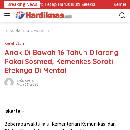
Langsung
 Tes, Polri: Tetap Harus Ikuti Seleksi
Breaking News
Kemenpar Doron
ke
konten
Beranda
Kesehatan
Kesehatan
Anak Di Bawah 16 Tahun Dilarang
Pakai Sosmed, Kemenkes Soroti
Efeknya Di Mental
Syita Cokro
Maret 8, 2026
Jakarta
–
Beberapa waktu lalu, Kementerian Komunikasi dan