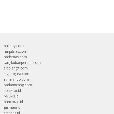
bandar besar starlight princess1000 bagi bonus
pakcoy.com
harpitnas.com
harkitnas.com
tangkubanperahu.com
sibolangit.com
siguragura.com
simanindo.com
padarincang.com
kolektor.id
pelukis.id
pancoran.id
jasmani.id
cipanas.id