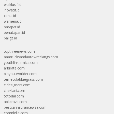
eksklusif.id
inovatif.id
xenia.id
wamena.id
parapat.id
penatapan.id
balige.id
topthreenews.com
aaatrucksandautowreckings.com
youthlinkjamica.com
arbirate.com
playoutworlder.com
temeculabluegrass.com
eldesigners.com
cheklani.com
totodal.com
apkcrave.com
bestcarinsurancewsa.com
complidia.com