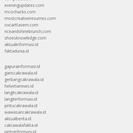
eveningupdates.com
mcochacks.com
mostcreativeresumes.com
oxcarttavern.com
riceandshinebrunch.com
shoesknowledge.com
aktualinformasi.id
faktadunia.id
gapurainformasi.id
gariscakrawala.id
gerbangcakrawala.id
helvetianews.id
langitcakrawala.id
langitinformasi.id
pintucakrawala.id
wawasancakrawala.id
aktualberita.id
cakrawalafakta.id
pintuinformasi.id