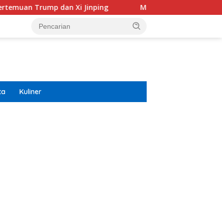
 dan Xi Jinping
Modifikasi Ayla Vintage dan Gran Max 
ta
Kuliner
ar besar starlight princess1000 bagi bonus