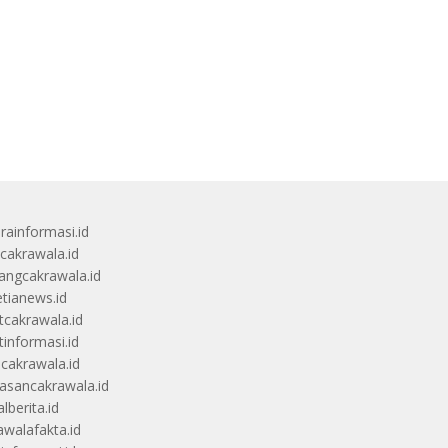
rainformasi.id
scakrawala.id
angcakrawala.id
etianews.id
itcakrawala.id
tinformasi.id
ucakrawala.id
sancakrawala.id
lberita.id
awalafakta.id