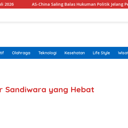
AS-China Saling Balas Hukuman Politik Jelang Pertemuan Trump
if
Olahraga
Teknologi
Kesehatan
Life Style
Wisa
band
er Sandiwara yang Hebat