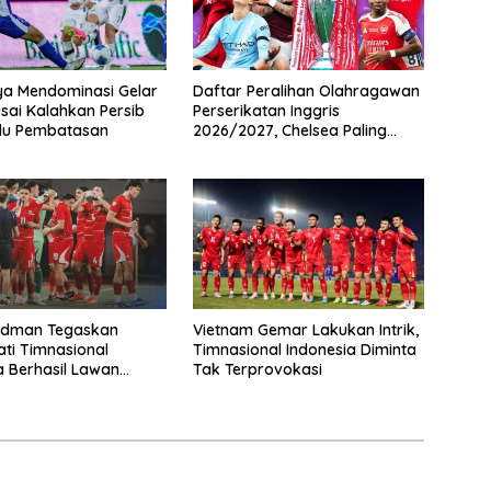
ya Mendominasi Gelar
Daftar Peralihan Olahragawan
usai Kalahkan Persib
Perserikatan Inggris
du Pembatasan
2026/2027, Chelsea Paling
Boros!
rdman Tegaskan
Vietnam Gemar Lakukan Intrik,
ti Timnasional
Timnasional Indonesia Diminta
a Berhasil Lawan
Tak Terprovokasi
ra