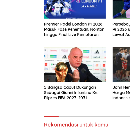
Premier Padel London P1 2026
Perseba
Masuk Fase Penentuan, Nonton
Ri 2026 
hingga Final Live Pemutaran
Lewat A
Online Di VISION+
5 Bangsa Cabut Dukungan
John He
Sebagai Gianni Infantino Ke
Harga Ma
Pilpres FIFA 2027-2031
Indonesi
Singapu
Rekomendasi untuk kamu