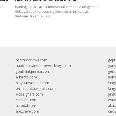
sia
loading… BOGOR – Timnasional Indonesia diingatkan
Sebagai tidak terpancing permainan psikologis
Vietnam Di kedua Regu…
topthreenews.com
gapu
aaatrucksandautowreckings.com
gari
youthlinkjamica.com
gerb
arbirate.com
helv
playoutworlder.com
lang
temeculabluegrass.com
langi
eldesigners.com
pint
cheklani.com
wawa
totodal.com
aktua
apkcrave.com
cakr