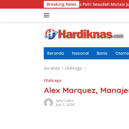
Langsung
jen Terbaru Di Pusdokkes Polri Sesudah Mutasi Juli 2026
Breaking News
ke
konten
Beranda
Nasional
Bisnis
Otomot
Beranda
Olahraga
Olahraga
Alex Marquez, Manaj
Syita Cokro
Juni 1, 2024