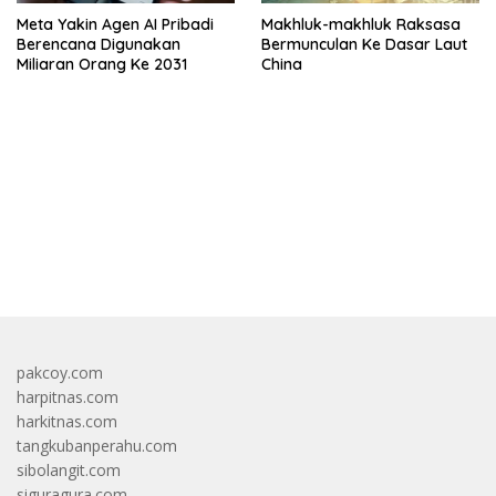
Meta Yakin Agen AI Pribadi
Makhluk-makhluk Raksasa
Berencana Digunakan
Bermunculan Ke Dasar Laut
Miliaran Orang Ke 2031
China
bandar besar starlight princess1000 bagi bonus
pakcoy.com
harpitnas.com
harkitnas.com
tangkubanperahu.com
sibolangit.com
siguragura.com