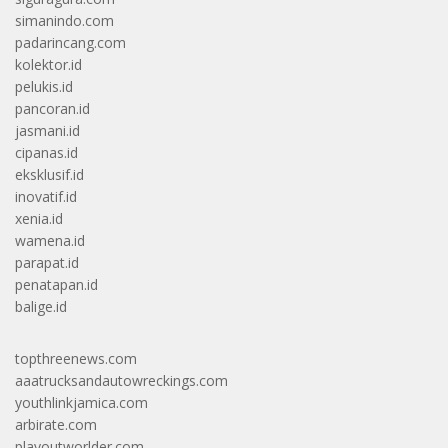
simanindo.com
padarincang.com
kolektor.id
pelukis.id
pancoran.id
jasmani.id
cipanas.id
eksklusif.id
inovatif.id
xenia.id
wamena.id
parapat.id
penatapan.id
balige.id
topthreenews.com
aaatrucksandautowreckings.com
youthlinkjamica.com
arbirate.com
playoutworlder.com