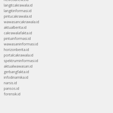
langitcakrawala.id
langitinformasi.id
pintucakrawala.id
wawasancakrawala.id
aktualberita.id
cakrawalafakta.id
pintuinformasi.id
wawasaninformasi.id
horizonberita.id
portalcakrawala.id
spektruminformasi.id
aktualwawasan.id
gerbangfakta.id
infodinamika.id
narsis.id
pansos.id
forensik.id