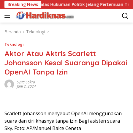
Langsung
ina Saling Balas Hukuman Politik Jelang Pertemuan Trump dan 
Breaking News
ke
konten
Beranda
Teknologi
Teknologi
Aktor Atau Aktris Scarlett
Johansson Kesal Suaranya Dipakai
OpenAI Tanpa Izin
Syita Cokro
Juni 2, 2024
Scarlett Johansson menyebut OpenAI menggunakan
suara dan ciri khasnya tanpa izin Bagi asisten suara
Sky. Foto: AP/Manuel Balce Ceneta