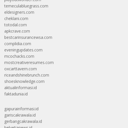
temeculabluegrass.com
eldesigners.com
cheklani.com
totodal.com
apkcrave.com
bestcarinsurancewsa.com
complidia.com
eveningupdates.com
mcochacks.com
mostcreativeresumes.com
oxcarttavern.com
riceandshinebrunch.com
shoesknowledge.com
aktualinformasi.id
faktadunia.id
gapurainformasi.id
gariscakrawala.id
gerbangcakrawala.id
helvetianews.id