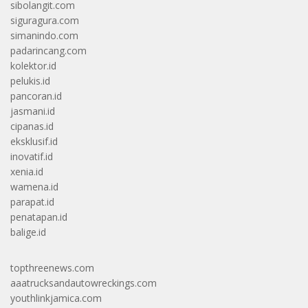
sibolangit.com
siguragura.com
simanindo.com
padarincang.com
kolektor.id
pelukis.id
pancoran.id
jasmani.id
cipanas.id
eksklusif.id
inovatif.id
xenia.id
wamena.id
parapat.id
penatapan.id
balige.id
topthreenews.com
aaatrucksandautowreckings.com
youthlinkjamica.com