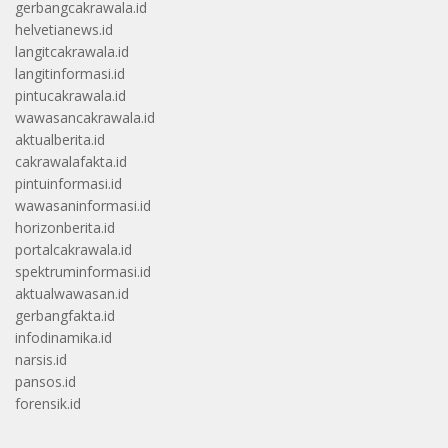
gerbangcakrawala.id
helvetianews.id
langitcakrawala.id
langitinformasi.id
pintucakrawala.id
wawasancakrawala.id
aktualberita.id
cakrawalafakta.id
pintuinformasi.id
wawasaninformasi.id
horizonberita.id
portalcakrawala.id
spektruminformasi.id
aktualwawasan.id
gerbangfakta.id
infodinamika.id
narsis.id
pansos.id
forensik.id