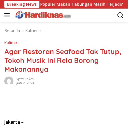
Langsung
Breaking News
Trend Populer Makan Tabungan Masih Terjadi? Ekono
ke
konten
Beranda
Kuliner
Kuliner
Agar Restoran Seafood Tak Tutup,
Tokoh Musik Ini Rela Borong
Makanannya
Syita Cokro
Juni 7, 2024
Jakarta
–