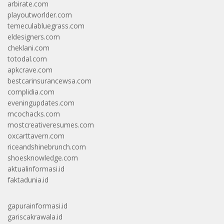
arbirate.com
playoutworlder.com
temeculabluegrass.com
eldesigners.com
cheklani.com
totodal.com
apkcrave.com
bestcarinsurancewsa.com
complidia.com
eveningupdates.com
mcochacks.com
mostcreativeresumes.com
oxcarttavern.com
riceandshinebrunch.com
shoesknowledge.com
aktualinformasi.id
faktadunia.id
gapurainformasi.id
gariscakrawala.id