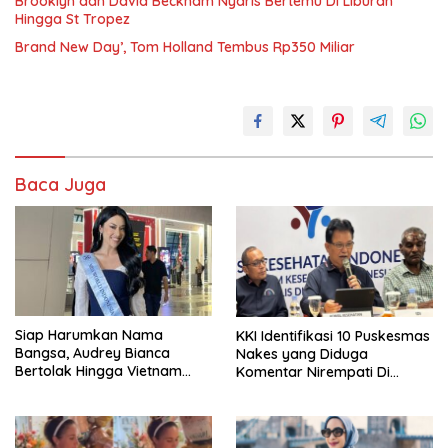
Brooklyn dan David Beckham Nyaris Bertemu Di Liburan
Hingga St Tropez
Brand New Day’, Tom Holland Tembus Rp350 Miliar
Baca Juga
Siap Harumkan Nama
KKI Identifikasi 10 Puskesmas
Bangsa, Audrey Bianca
Nakes yang Diduga
Bertolak Hingga Vietnam
Komentar Nirempati Di
Wakili Indonesia Di Miss
Pasien BPJS
World 2026