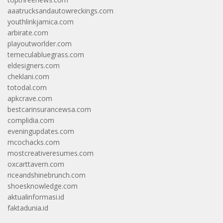
aaatrucksandautowreckings.com
youthlinkjamica.com
arbirate.com
playoutworlder.com
temeculabluegrass.com
eldesigners.com
cheklani.com
totodal.com
apkcrave.com
bestcarinsurancewsa.com
complidia.com
eveningupdates.com
mcochacks.com
mostcreativeresumes.com
oxcarttavern.com
riceandshinebrunch.com
shoesknowledge.com
aktualinformasi.id
faktadunia.id