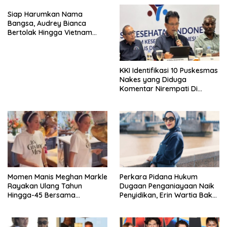
Siap Harumkan Nama
Bangsa, Audrey Bianca
Bertolak Hingga Vietnam
Wakili Indonesia Di Miss
World 2026
KKI Identifikasi 10 Puskesmas
Nakes yang Diduga
Komentar Nirempati Di
Pasien BPJS
Momen Manis Meghan Markle
Perkara Pidana Hukum
Rayakan Ulang Tahun
Dugaan Penganiayaan Naik
Hingga-45 Bersama
Penyidikan, Erin Wartia Bakal
Pengeran Harry
Diperiksa