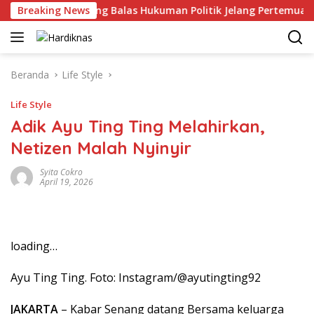
Langsung
AS-China Saling Balas Hukuman Politik Jelang Pertemuan Trump
Breaking News
ke
konten
Beranda
Life Style
Life Style
Adik Ayu Ting Ting Melahirkan,
Netizen Malah Nyinyir
Syita Cokro
April 19, 2026
loading…
Ayu Ting Ting. Foto: Instagram/@ayutingting92
JAKARTA
– Kabar Senang datang Bersama keluarga