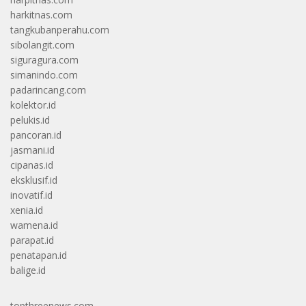
harkitnas.com
tangkubanperahu.com
sibolangit.com
siguragura.com
simanindo.com
padarincang.com
kolektor.id
pelukis.id
pancoran.id
jasmani.id
cipanas.id
eksklusif.id
inovatif.id
xenia.id
wamena.id
parapat.id
penatapan.id
balige.id
topthreenews.com