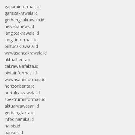
gapurainformasi.id
gariscakrawala.id
gerbangcakrawala.id
helvetianews.id
langitcakrawala.id
langitinformasi.id
pintucakrawala.id
wawasancakrawala.id
aktualberita.id
cakrawalafakta.id
pintuinformasi.id
wawasaninformasi.id
horizonberita.id
portalcakrawala.id
spektruminformasi.id
aktualwawasan.id
gerbangfakta.id
infodinamika.id
narsis.id
pansos.id