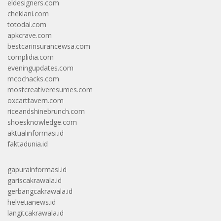
eldesigners.com
cheklani.com
totodal.com
apkcrave.com
bestcarinsurancewsa.com
complidia.com
eveningupdates.com
mcochacks.com
mostcreativeresumes.com
oxcarttavern.com
riceandshinebrunch.com
shoesknowledge.com
aktualinformasi.id
faktadunia.id
gapurainformasi.id
gariscakrawala.id
gerbangcakrawala.id
helvetianews.id
langitcakrawala.id