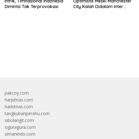
Intrik, Timnasional Indonesia
Optimistis Meski Manchester
Diminta Tak Terprovokasi
City Kalah Didalam Inter
Milan
bandar besar starlight princess1000 bagi bonus
pakcoy.com
harpitnas.com
harkitnas.com
tangkubanperahu.com
sibolangit.com
siguragura.com
simanindo.com