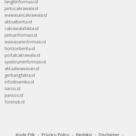
langitinformasi.id
pintucakrawala.id
wawasancakrawala.id
aktualberita.id
cakrawalafakta.id
pintuinformasi.id
wawasaninformasi.id
horizonberita.id
portalcakrawala.id
spektruminformasi.id
aktualwawasan.id
gerbangfakta.id
infodinamika.id
narsis.id
pansos.id
forensik.id
Kode Etik
Privacy Policy
Redaksi
Disclaimer