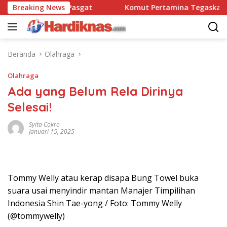
Langsung
ansatbravo 90 Pasgat
Breaking News
Komut Pertamina Tegaskan Tak 
ke
konten
Beranda
Olahraga
Olahraga
Ada yang Belum Rela Dirinya
Selesai!
Syita Cokro
Januari 15, 2025
Tommy Welly atau kerap disapa Bung Towel buka
suara usai menyindir mantan Manajer Timpilihan
Indonesia Shin Tae-yong / Foto: Tommy Welly
(@tommywelly)