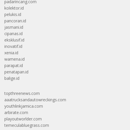
padarincang.com
kolektor.id
pelukis.id
pancoran.id
jasmani.id
cipanas.id
eksklusif.id
inovatif.id
xenia.id
wamena.id
parapat.id
penatapan.id
balige.id
topthreenews.com
aaatrucksandautowreckings.com
youthlinkjamica.com
arbirate.com
playoutworlder.com
temeculabluegrass.com