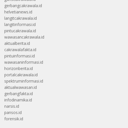
gerbangcakrawala.id
helvetianews.id
langitcakrawala.id
langitinformasi.id
pintucakrawala.id
wawasancakrawala.id
aktualberita.id
cakrawalafakta.id
pintuinformasi.id
wawasaninformasi.id
horizonberita.id
portalcakrawala.id
spektruminformasi.id
aktualwawasan.id
gerbangfakta.id
infodinamika.id
narsis.id
pansos.id
forensik.id