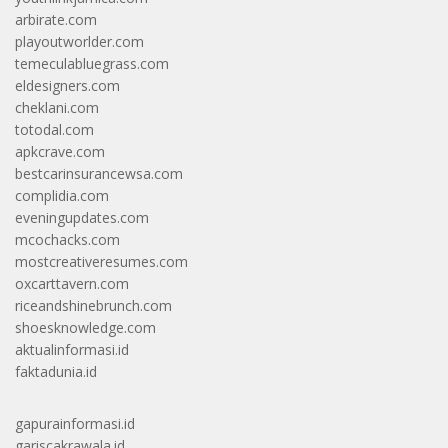
arbirate.com
playoutworlder.com
temeculabluegrass.com
eldesigners.com
cheklani.com
totodal.com
apkcrave.com
bestcarinsurancewsa.com
complidia.com
eveningupdates.com
mcochacks.com
mostcreativeresumes.com
oxcarttavern.com
riceandshinebrunch.com
shoesknowledge.com
aktualinformasi.id
faktadunia.id
gapurainformasi.id
gariscakrawala.id