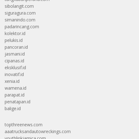
sibolangit.com
siguragura.com
simanindo.com
padarincang.com
kolektor.id
pelukis.id
pancoran.id
jasmani.id
cipanas.id
eksklusif.id
inovatif.id
xenia.id
wamena.id
parapat.id
penatapan.id
balige.id
topthreenews.com
aaatrucksandautowreckings.com
youthlinkjamica.com