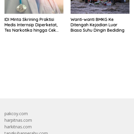
IDI Minta Skrining Praktisi
Wanti-wanti BMKG Ke
Medis Internsip Diperketat,
Ditengah Kejadian Luar
Tes Narkotika hingga Cek
Biasa Suhu Dingin Bediding
PMS
bandar besar starlight princess1000 bagi bonus
pakcoy.com
harpitnas.com
harkitnas.com
tangkubanperahu.com