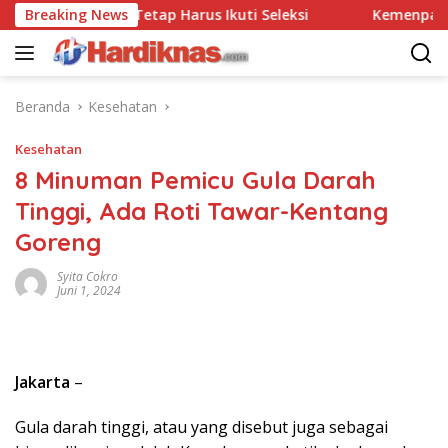
Langsung
s, Polri: Tetap Harus Ikuti Seleksi
Breaking News
Kemenpar Dorong W
ke
konten
Beranda
Kesehatan
Kesehatan
8 Minuman Pemicu Gula Darah
Tinggi, Ada Roti Tawar-Kentang
Goreng
Syita Cokro
Juni 1, 2024
Jakarta
–
Gula darah tinggi, atau yang disebut juga sebagai