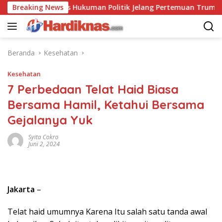
Langsung
Saling Balas Hukuman Politik Jelang Pertemuan Trump dan Xi Ji
Breaking News
ke
konten
Beranda
Kesehatan
Kesehatan
7 Perbedaan Telat Haid Biasa
Bersama Hamil, Ketahui Bersama
Gejalanya Yuk
Syita Cokro
Juni 2, 2024
Jakarta
–
Telat haid umumnya Karena Itu salah satu tanda awal