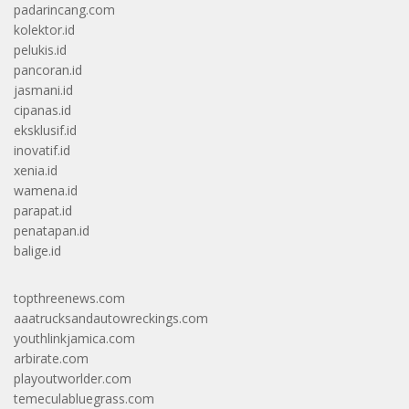
padarincang.com
kolektor.id
pelukis.id
pancoran.id
jasmani.id
cipanas.id
eksklusif.id
inovatif.id
xenia.id
wamena.id
parapat.id
penatapan.id
balige.id
topthreenews.com
aaatrucksandautowreckings.com
youthlinkjamica.com
arbirate.com
playoutworlder.com
temeculabluegrass.com