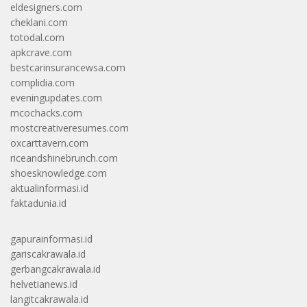
eldesigners.com
cheklani.com
totodal.com
apkcrave.com
bestcarinsurancewsa.com
complidia.com
eveningupdates.com
mcochacks.com
mostcreativeresumes.com
oxcarttavern.com
riceandshinebrunch.com
shoesknowledge.com
aktualinformasi.id
faktadunia.id
gapurainformasi.id
gariscakrawala.id
gerbangcakrawala.id
helvetianews.id
langitcakrawala.id