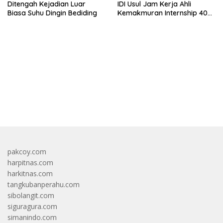
Ditengah Kejadian Luar
IDI Usul Jam Kerja Ahli
Biasa Suhu Dingin Bediding
Kemakmuran Internship 40
Jam Per Minggu
bandar besar starlight princess1000 bagi bonus
pakcoy.com
harpitnas.com
harkitnas.com
tangkubanperahu.com
sibolangit.com
siguragura.com
simanindo.com