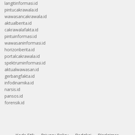
langitinformasi.id
pintucakrawala.id
wawasancakrawala.id
aktualberita.id
cakrawalafakta.id
pintuinformasi.id
wawasaninformasi.id
horizonberita.id
portalcakrawala.id
spektruminformasi.id
aktualwawasan.id
gerbangfakta.id
infodinamika.id
narsis.id
pansos.id
forensik.id