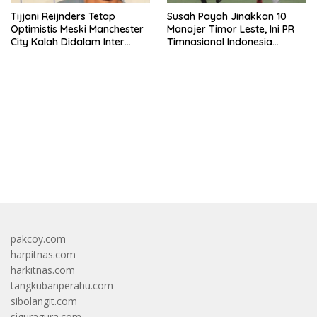
Tijjani Reijnders Tetap
Susah Payah Jinakkan 10
Optimistis Meski Manchester
Manajer Timor Leste, Ini PR
City Kalah Didalam Inter
Timnasional Indonesia
Milan
Jelang Hadapi Vietnam
bandar besar starlight princess1000 bagi bonus
pakcoy.com
harpitnas.com
harkitnas.com
tangkubanperahu.com
sibolangit.com
siguragura.com