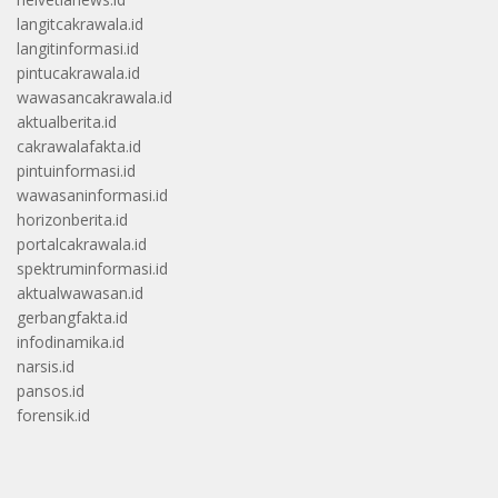
langitcakrawala.id
langitinformasi.id
pintucakrawala.id
wawasancakrawala.id
aktualberita.id
cakrawalafakta.id
pintuinformasi.id
wawasaninformasi.id
horizonberita.id
portalcakrawala.id
spektruminformasi.id
aktualwawasan.id
gerbangfakta.id
infodinamika.id
narsis.id
pansos.id
forensik.id