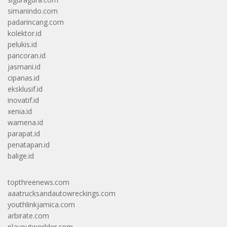
simanindo.com
padarincang.com
kolektor.id
pelukis.id
pancoran.id
jasmani.id
cipanas.id
eksklusif.id
inovatif.id
xenia.id
wamena.id
parapat.id
penatapan.id
balige.id
topthreenews.com
aaatrucksandautowreckings.com
youthlinkjamica.com
arbirate.com
playoutworlder.com