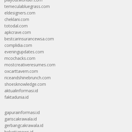
temeculabluegrass.com
eldesigners.com
cheklani.com
totodal.com
apkcrave.com
bestcarinsurancewsa.com
complidia.com
eveningupdates.com
mcochacks.com
mostcreativeresumes.com
oxcarttavern.com
riceandshinebrunch.com
shoesknowledge.com
aktualinformasi.id
faktadunia.id
gapurainformasi.id
gariscakrawala.id
gerbangcakrawala.id
helvetianews.id