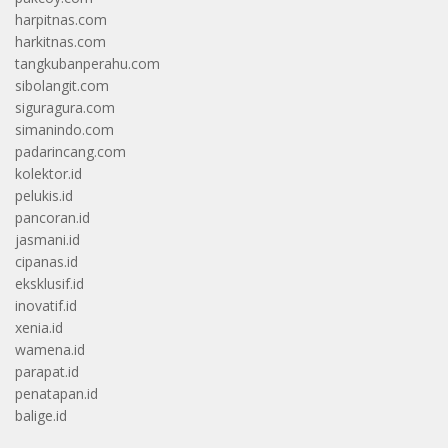
harpitnas.com
harkitnas.com
tangkubanperahu.com
sibolangit.com
siguragura.com
simanindo.com
padarincang.com
kolektor.id
pelukis.id
pancoran.id
jasmani.id
cipanas.id
eksklusif.id
inovatif.id
xenia.id
wamena.id
parapat.id
penatapan.id
balige.id