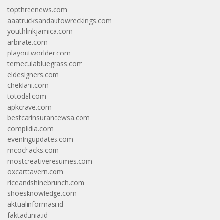
topthreenews.com
aaatrucksandautowreckings.com
youthlinkjamica.com
arbirate.com
playoutworlder.com
temeculabluegrass.com
eldesigners.com
cheklani.com
totodal.com
apkcrave.com
bestcarinsurancewsa.com
complidia.com
eveningupdates.com
mcochacks.com
mostcreativeresumes.com
oxcarttavern.com
riceandshinebrunch.com
shoesknowledge.com
aktualinformasi.id
faktadunia.id