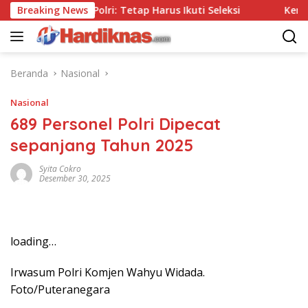
Langsung
Tanpa Tes, Polri: Tetap Harus Ikuti Seleksi
Breaking News
Kemenpar D
ke
konten
Beranda
Nasional
Nasional
689 Personel Polri Dipecat
sepanjang Tahun 2025
Syita Cokro
Desember 30, 2025
loading…
Irwasum Polri Komjen Wahyu Widada.
Foto/Puteranegara