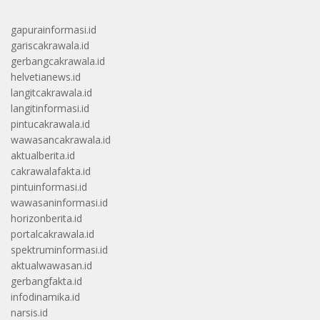
gapurainformasi.id
gariscakrawala.id
gerbangcakrawala.id
helvetianews.id
langitcakrawala.id
langitinformasi.id
pintucakrawala.id
wawasancakrawala.id
aktualberita.id
cakrawalafakta.id
pintuinformasi.id
wawasaninformasi.id
horizonberita.id
portalcakrawala.id
spektruminformasi.id
aktualwawasan.id
gerbangfakta.id
infodinamika.id
narsis.id